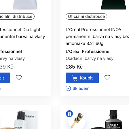
BEZAMONIAKOVÁ BARVA NEALERGE
iciální distribuce
Oficiální distribuce
bezamoniaková oxidační barva může obsahovat alergizující barvicí
fessionnel Dia Light
L'Oréal Professionnel INOA
nentní barva na vlasy
permanentní barva na vlasy be
amoniaku 8.21 60g
ofessionnel
L'Oréal Professionnel
rvy na vlasy
Oxidační barvy na vlasy
39 Kč
285 Kč
it
Koupit
ㅤ
Skladem ㅤ