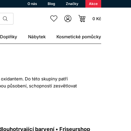
O nás
Blog
Značky
Akce
0 Kč
Doplňky
Nábytek
Kosmetické pomůcky
 oxidantem. Do této skupiny patří
ou působení, schopností zesvětlovat
u odstínu. Důležitý je výchozí podklad,
Í
a se ve vlasovém vlákně mění na větší
dlouhotrvající barvení • Friseurshop