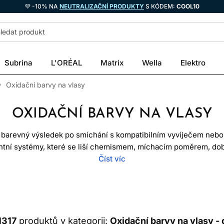
💜 -10% NA
NEUTRALIZAČNÍ PRODUKTY
S KÓDEM:
COOL10
Subrina
L'ORÉAL
Matrix
Wella
Elektro
Oxidační barvy na vlasy
OXIDAČNÍ BARVY NA VLASY
í barevný výsledek po smíchání s kompatibilním vyvíječem nebo
ní systémy, které se liší chemismem, míchacím poměrem, dob
ch vlasů. Oxidační barvy proto nelze vybírat pouze podle obrázk
Číst víc
historie vlasů, cílová hloubka a přesný návod výrobce.
JAK OXIDAČNÍ BARVY FUNGUJ
 s určeným oxidantem začne oxidační reakce. Prekurzory barviv
1317
produktů v kategorii:
Oxidační barvy na vlasy - 