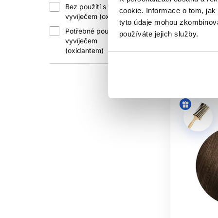
Bez použití s
PROFE
Oxidační ba
cookie. Informace o tom, jak
9
vyvíječem (oxidantem)
tyto údaje mohou zkombinovat
285 Kč
Před službou si zapište použitou řad
Potřebné použití s
používáte jejich služby.
zopakovat nebo cílen
vyvíječem
1299
Koup
(oxidantem)
Při korekci, neznámé historii, v
Skladem 
POTŘ
Témě
MOHU SM
Pouze pokud to v
ZESVĚ
Zpravidla nikoliv 