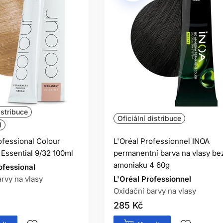
istribuce
Oficiální distribuce
l
ofessional Colour
L'Oréal Professionnel INOA
Essential 9/32 100ml
permanentní barva na vlasy be
amoniaku 4 60g
ofessional
rvy na vlasy
L'Oréal Professionnel
Oxidační barvy na vlasy
285 Kč