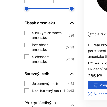
Míra krytí závisí na produktu, proce
každá módní nuance poskytne pl
Obsah amoniaku
„Do 100% krytí“ je vlastnost systému 
S nízkým obsahem
Oficiální d
šedin
29
amoniaku
Bez obsahu
L'Oréal Pr
573
amoniaku
permanentn
Při pravidelném barvení se permanentn
amoniaku 5
S obsahem
706
každé návštěvě může vést k náno
amoniaku
L'Oréal Pr
vhodnou demi-perma
Oxidační ba
Barevný melír
285 Kč
Při první aplikaci, výrazné změně neb
Je barevný melír
13
Koup
ZE
Není barevný melír
1295
Skladem 
Permanentní barva může zesvětlit př
Překrytí šedivých
zesvětlit umělý oxidační pigment z p