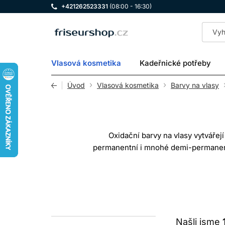
+421262523331
(08:00 - 16:30)
LOMAX
Vlasová kosmetika
Kadeřnické potřeby
Úvod
Vlasová kosmetika
Barvy na vlasy
Oxidační barvy na vlasy vytvářej
permanentní i mnohé demi-permanent
přirozený pigment a mírou krytí šedivý
Po spojení barvicího krému nebo gelu
Našli jsme