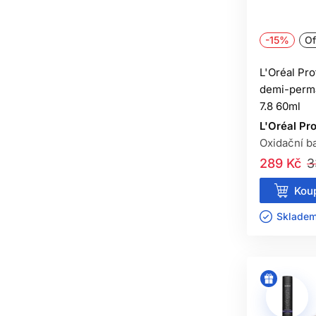
JE 
-15%
Of
Ne. I 
L'Oréal Pro
demi-perma
7.8 60ml
L'Oréal Pr
Oxidační ba
289 Kč
3
Koup
Skladem 