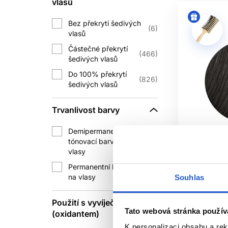
vlasů
Opakované nanášení světlejšího odstín
Bez překrytí šedivých
6
vlasů
Částečné překrytí
466
TE
šedivých vlasů
Do 100% překrytí
Oxidační barvy mohou vyvolat závažn
826
šedivých vlasů
návodu konkrétního výrobku, i když 
Trvanlivost barvy
Noste rukavice, zajistěte větrání a 
vyrážce nebo potížích s dýchá
Demipermanentní
tónovací barva na
472
vlasy
Oficiální d
Permanentní barva
Po skončení doby působení barvu e
835
na vlasy
Souhlas
systém vyžaduje. Následná
péče o 
L'Oréal Pr
permanentn
Použití s vyvíječem
Tato webová stránka použív
amoniaku 5
(oxidantem)
Barvu chraňte před nadměrným teplem a
L'Oréal Pr
K personalizaci obsahu a re