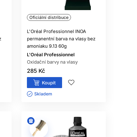
NNÍ?
Oficiální distribuce
 látky.
L'Oréal Professionnel INOA
z
permanentní barva na vlasy bez
amoniaku 9.13 60g
L'Oréal Professionnel
Oxidační barvy na vlasy
285 Kč
Koupit
Skladem ㅤ