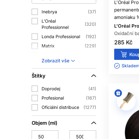
L'Oréal Pr
Před barvením zhodnoťte kořínky, st
permanentn
Inebrya
37
zatímco odolné šediny vyžadují jin
amoniaku 1
L'Oréal
320
L'Oréal Pr
Professionnel
Oxidační ba
KOMPA
Londa Professional
192
285 Kč
Matrix
229
Barvu míchejte pouze s oxidantem dop
Koup
Vyvíječe různých znač
Schwarzkopf
3
Zobrazit vše
Professional
Skladem 
Vyšší procento neznamená automatick
Subrina Professional
168
oxidan
Štítky
Wella Professionals
368
Doprodej
41
Profesional
167
Míchací poměr dodržujte podle hmot
Oficiální distribuce
1277
Nesprávné 
Používejte čistou
nekovovou misku
, v
Objem (ml)
aplikaci.