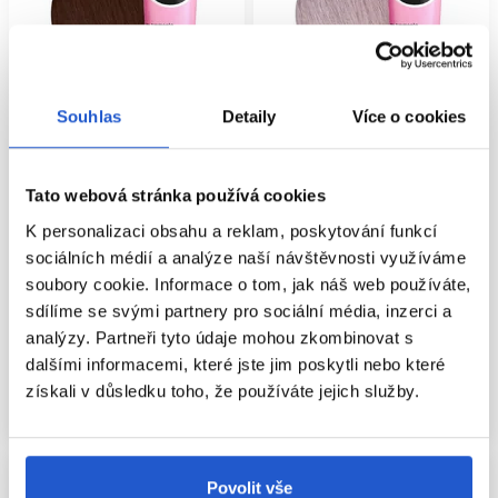
Souhlas
Detaily
Více o cookies
Oficiální distribuce
Oficiální distribuce
Tato webová stránka používá cookies
Matrix Super Sync demi-
Matrix Super Sync demi-
K personalizaci obsahu a reklam, poskytování funkcí
permanentní barva na vlasy 5N
permanentní barva na vlasy SPV
90ml
90ml
sociálních médií a analýze naší návštěvnosti využíváme
soubory cookie. Informace o tom, jak náš web používáte,
Matrix
Matrix
sdílíme se svými partnery pro sociální média, inzerci a
Oxidační barvy na vlasy
Oxidační barvy na vlasy
analýzy. Partneři tyto údaje mohou zkombinovat s
299 Kč
299 Kč
dalšími informacemi, které jste jim poskytli nebo které
Koupit
Koupit
získali v důsledku toho, že používáte jejich služby.
Skladem ㅤ
Skladem ㅤ
Povolit vše