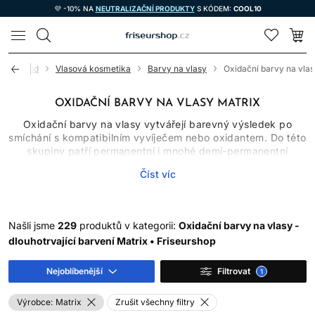
💜 -10% NA
NEUTRALIZAČNÍ PRODUKTY
S KÓDEM:
COOL10
LOMAX
Úvod
Vlasová kosmetika
Barvy na vlasy
Oxidační barvy na vla
OXIDAČNÍ BARVY NA VLASY MATRIX
Oxidační barvy na vlasy vytvářejí barevný výsledek po
smíchání s kompatibilním vyvíječem nebo oxidantem. Do této
skupiny patří permanentní i mnohé demi-permanentní
systémy, které se liší chemismem, míchacím poměrem,
Číst víc
dobou působení, schopností zesvětlovat přirozený pigment
a mírou krytí šedivých vlasů. Oxidační barvy proto nelze
vybírat pouze podle obrázku odstínu. Důležitý je výchozí
podklad, historie vlasů, cílová hloubka a přesný návod
Našli jsme
229
produktů v kategorii:
Oxidační barvy na vlasy -
výrobce.
dlouhotrvající barvení Matrix • Friseurshop
JAK OXIDAČNÍ BARVY
Nejoblíbenější
Filtrovat
1
FUNGUJÍ
Výrobce:
Matrix
Zrušit všechny filtry
Po spojení barvicího krému nebo gelu s určeným oxidantem