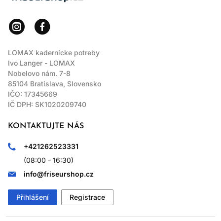
LOMAX kadernícke potreby
Ivo Langer - LOMAX
Nobelovo nám. 7-8
85104 Bratislava, Slovensko
IČO: 17345669
IČ DPH: SK1020209740
KONTAKTUJTE NÁS
+421262523331
(08:00 - 16:30)
info@friseurshop.cz
Přihlášení
Registrace