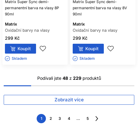
Matrix Super Sync demi-
Matrix Super Sync demi-
permanentní barva na vlasy 8P
permanentní barva na vlasy 8V
90ml
90ml
Matrix
Matrix
Oxidační barvy na vlasy
Oxidační barvy na vlasy
299 Kč
299 Kč
Koupit
Koupit
Skladem ㅤ
Skladem ㅤ
Podívali jste
48
z
229
produktů
Zobrazit více
1
2
3
4
...
5
Následující
strana