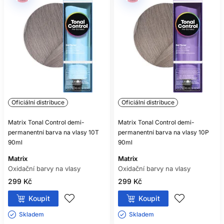
Téměř všechny ano, ale vždy se řiďte označením
konkrétního produktu.
MOHU SMÍCHAT BARVU A
OXIDANT RŮZNÝCH ZNAČEK?
Pouze pokud to výrobce výslovně povoluje; bezpečnou
volbou je kompatibilní systém jedné řady.
ZESVĚTLÍ SVĚTLÁ BARVA TMAVÉ
Oficiální distribuce
Oficiální distribuce
BARVENÉ VLASY?
Zpravidla nikoliv spolehlivě, protože oxidační barva běžně
Matrix Tonal Control demi-
Matrix Tonal Control demi-
nezesvětluje již vytvořený umělý pigment.
permanentní barva na vlasy 10T
permanentní barva na vlasy 10P
90ml
90ml
JE BEZAMONIAKOVÁ BARVA
Matrix
Matrix
NEALERGENNÍ?
Oxidační barvy na vlasy
Oxidační barvy na vlasy
299 Kč
299 Kč
Ne. I bezamoniaková oxidační barva může obsahovat
alergizující barvicí látky.
Koupit
Koupit
Skladem ㅤ
Skladem ㅤ