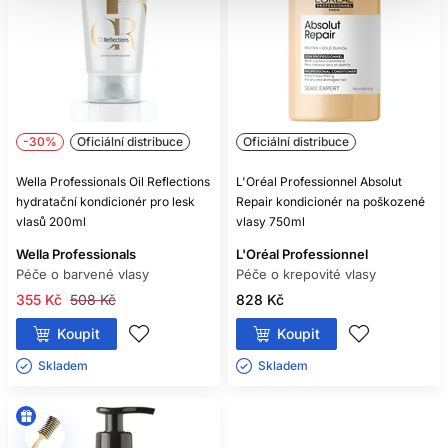
Pokud se stav vlasů navzdory péči zhoršuje, zkontrolujte
frekvenci zesvětlování, překrývání chemických služeb,
teplotu nástrojů a stav pomůcek. Tupý kartáč, poškozená
gumička nebo drsný polštář mohou mít větší vliv než
výměna jednoho kondicionéru. Při náhlém lámání blízko
pokožky nebo problémech pokožky vyhledejte kadeřníka či
-30%
Oficiální distribuce
dermatologa podle povahy potíží.
Oficiální distribuce
ČASTÉ DOTAZY
Wella Professionals Oil Reflections
L'Oréal Professionnel Absolut
hydratační kondicionér pro lesk
Repair kondicionér na poškozené
ZÁKAZNÍKŮ
vlasů 200ml
vlasy 750ml
Wella Professionals
L'Oréal Professionnel
MŮŽE KONDICIONÉR OPRAVIT
Péče o barvené vlasy
Péče o krepovité vlasy
POŠKOZENÉ VLASY NATRVALO?
355 Kč
508 Kč
828 Kč
Ne natrvalo. Může však vyhladit povrch, snížit tření, zlepšit
Koupit
Koupit
rozčesávání a dočasně omezit projevy poškození.
Skladem ㅤ
Skladem ㅤ
JAKÝ JE ROZDÍL MEZI
KONDICIONÉREM A BALZÁMEM
NA VLASY?