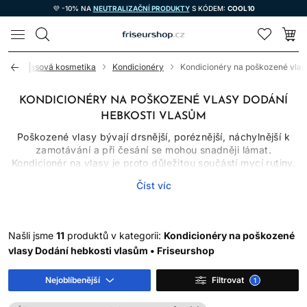
💜 -10% NA
NEUTRALIZAČNÍ PRODUKTY
S KÓDEM:
COOL10
LOMAX
od
Vlasová kosmetika
Kondicionéry
Kondicionéry na poškozené vlas
KONDICIONÉRY NA POŠKOZENÉ VLASY DODÁNÍ
HEBKOSTI VLASŮM
Poškozené vlasy bývají drsnější, poréznější, náchylnější k
zamotávání a při česání se mohou snadněji lámat.
Kondicionér na vlasy je proto důležitou součástí mycí rutiny.
Na povrchu vlasového vlákna vytváří kosmetický film,
Číst víc
snižuje tření mezi prameny, usnadňuje rozčesávání a
pomáhá vlasům působit hladčeji, leskleji a poddajněji. V
kategorii kondicionérů na poškozené vlasy najdete lehčí i
výživnější produkty vhodné pro vlasy namáhané barvením,
Našli jsme
11
produktů v kategorii:
Kondicionéry na poškozené
zesvětlováním, častým tepelným stylingem nebo
vlasy Dodání hebkosti vlasům • Friseurshop
mechanickou zátěží.
Kondicionéry nedokážou biologicky „vyléčit“ již poškozenou
Nejoblíbenější
Filtrovat
1
část vlasu, protože viditelné vlasové vlákno není živá tkáň.
Vhodně zvolená péče však může dočasně vyhladit jeho