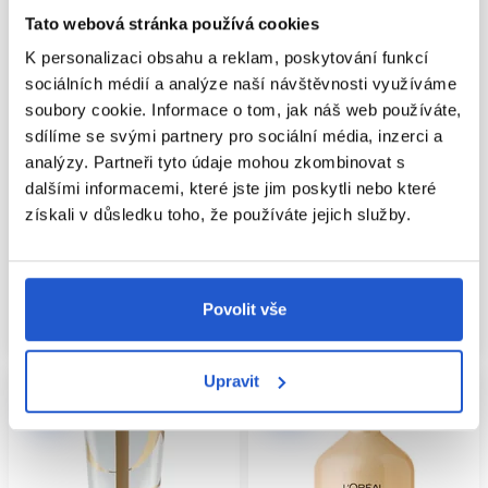
Tato webová stránka používá cookies
KONDICIONÉR JAKO
K personalizaci obsahu a reklam, poskytování funkcí
SOUČÁST OCHRANNÉ
sociálních médií a analýze naší návštěvnosti využíváme
Oficiální distribuce
Oficiální distribuce
soubory cookie. Informace o tom, jak náš web používáte,
RUTINY
Londa Professional Visible Repair
Londa Professional Visible Repair
sdílíme se svými partnery pro sociální média, inzerci a
kondicionér 250ml
kondicionér 1000ml
Největší mechanickou zátěž vlasy často nezažívají při
analýzy. Partneři tyto údaje mohou zkombinovat s
samotném mytí, ale při rozčesávání, sušení ručníkem a
dalšími informacemi, které jste jim poskytli nebo které
Londa Professional
Londa Professional
každodenním tření. Kondicionér zlepšuje skluz, takže kartáč
Kondicionéry na poškozené
Kondicionéry na poškozené
získali v důsledku toho, že používáte jejich služby.
nebo hřeben prochází délkami s menším odporem. Vlasy
vlasy
vlasy
rozdělte na sekce, začínejte od konečků a uzly neuvolňujte
249 Kč
499 Kč
silným tahem od kořínků.
Po opláchnutí vodu jemně vytlačte do savého ručníku nebo
Mám záujem
Koupit
Povolit vše
hladké textilie. Těsný turban a hrubé tření mohou křehké
Aktuálně nedostupné
Skladem ㅤ
délky zbytečně namáhat. Pokud vlasy fénujete, úplné
schnutí při přiměřené teplotě může být praktičtější než
dlouhé ponechání mokrých vlasů, zejména pokud se mokré
Upravit
délky třou o oblečení.
KDY RUTINU
PŘEHODNOTIT