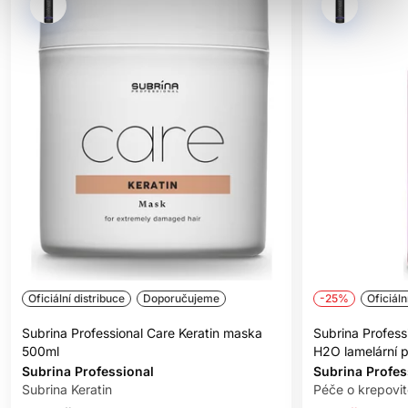
Oficiální distribuce
Doporučujeme
-25%
Oficiáln
Subrina Professional Care Keratin maska
Subrina Profess
500ml
H2O lamelární 
Subrina Professional
Subrina Profes
Subrina Keratin
Péče o krepovit