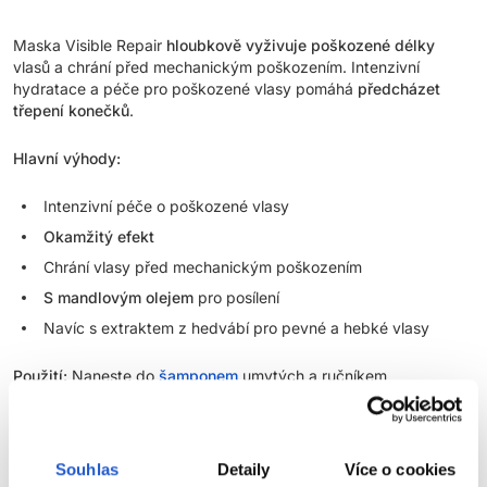
Maska Visible Repair
hloubkově vyživuje
poškozené délky
vlasů a chrání před mechanickým poškozením. Intenzivní
hydratace a péče pro poškozené vlasy pomáhá
předcházet
třepení konečků
.
Hlavní výhody:
Intenzivní péče o poškozené vlasy
Okamžitý efekt
Chrání vlasy před mechanickým poškozením
S mandlovým olejem
pro posílení
Navíc s extraktem z hedvábí pro pevné a hebké vlasy
Použití:
Naneste do
šamponem
umytých a ručníkem
vysušených vlasů. Nechte působit 5 minut a poté důkladně
opláchněte. Používejte 1x za 3 mytí vlasů. Pokud volíte masku
na vlasy, již neaplikujte kondicionér. Maska nahrazuje
kondicionér
. Ideálních výsledků v péči o poškozené vlasy
Souhlas
Detaily
Více o cookies
dosáhnete v kombinaci produktů z řady Visible Repair.