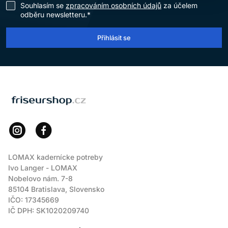
Souhlasím se
zpracováním osobních údajů
za účelem
odběru newsletteru.*
Přihlásit se
LOMAX
LOMAX kadernícke potreby
Ivo Langer - LOMAX
Nobelovo nám. 7-8
85104 Bratislava, Slovensko
IČO: 17345669
IČ DPH: SK1020209740