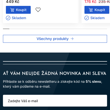
449 Kč
176 Kč
235 K
Koupit
Koupit
Skladem ㅤ
Skladem ㅤ
Všechny produkty
AŤ VÁM NEUJDE ŽÁDNÁ NOVINKA ANI SLEVA
Přihlaste se k odběru newsletteru a získejte kód na
5% slevu
,
který vám pošleme na e-mail.