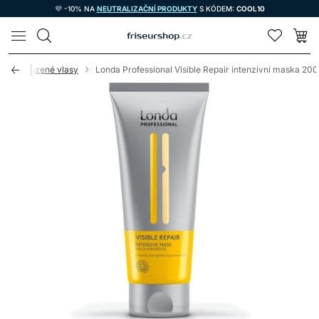
💜 -10% NA
NEUTRALIZAČNÍ PRODUKTY
S KÓDEM:
COOL10
LOMAX
 o poškozené vlasy
Londa Professional Visible Repair intenzivní maska 20