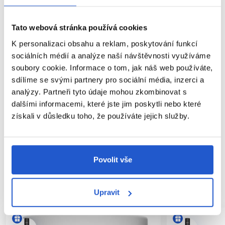
O řadě:
Řada Visible Repair byla navržena pro vlasy suché,
Tato webová stránka používá cookies
porézní či chemicky narušené opakovaným zesvětlováním.
Technologie Radialux Micro–Ions má schopnost se navázat na
K personalizaci obsahu a reklam, poskytování funkcí
narušená místa vlasu a vyspravit jeho chybějící část. Výsledkem
sociálních médií a analýze naší návštěvnosti využíváme
jsou hebké, lesklé, snadno rozčesatelné vlasy.
soubory cookie. Informace o tom, jak náš web používáte,
sdílíme se svými partnery pro sociální média, inzerci a
Parametry
analýzy. Partneři tyto údaje mohou zkombinovat s
dalšími informacemi, které jste jim poskytli nebo které
Značka
získali v důsledku toho, že používáte jejich služby.
Hodnocení
Povolit vše
SOUVISEJÍCÍ PRODUKTY
Upravit