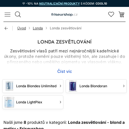
💜 -10% NA
NEUTRALIZAČNÍ PRODUKTY
S KÓDEM:
COOL10
LOMAX
Úvod
Londa
Londa zesvětlování
LONDA ZESVĚTLOVÁNÍ
Zesvětlování vlasů patří mezi nejnáročnější kadeřnické
úkony, protože nemění pouze viditelný tón, ale zasahuje i do
přirozeného nebo umělého pigmentu ve vlasovém vláknu.
Kategorie Londa zesvětlování zahrnuje profesionální
Číst víc
přípravky určené k vytvoření světlejšího základu, melíru,
balayage nebo celoplošného blond výsledku. Jednotlivé
produkty se mohou lišit konzistencí, doporučeným mícháním,
Londa Blondes Unlimited
Londa Blondoran
silou účinku i vhodnou technikou. Při výběru proto nestačí
sledovat pouze obrázek odstínu. Rozhoduje výchozí barva,
historie předchozího barvení, stav délek, požadovaný
Londa LightPlex
stupeň zesvětlení a přesný návod konkrétního přípravku.
CO SE DĚJE PŘI
Našli jsme
8
produktů v kategorii:
Londa zesvětlování - blond a
ZESVĚTLOVÁNÍ VLASŮ
melíry • Friseurshop