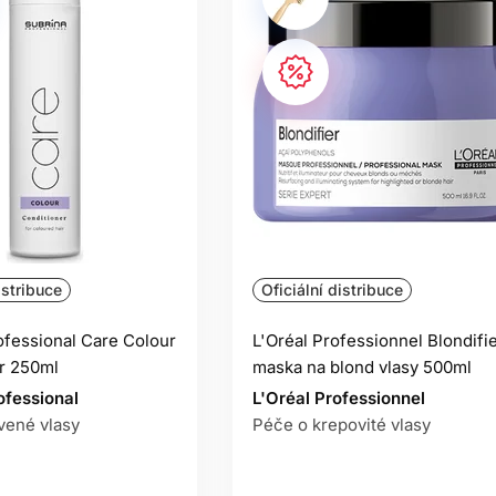
istribuce
Oficiální distribuce
ofessional Care Colour
L'Oréal Professionnel Blondifi
r 250ml
maska ​​na blond vlasy 500ml
ofessional
L'Oréal Professionnel
vené vlasy
Péče o krepovité vlasy