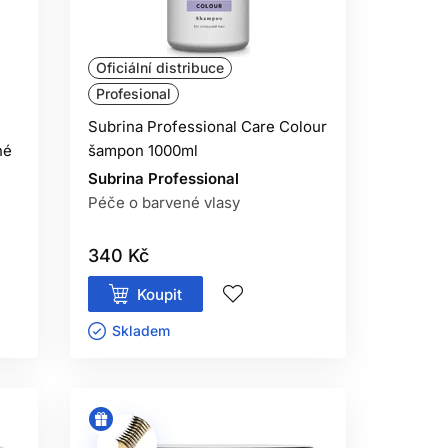
Oficiální distribuce
Profesional
Subrina Professional Care Colour
né
šampon 1000ml
Subrina Professional
Péče o barvené vlasy
340 Kč
Koupit
Skladem ㅤ