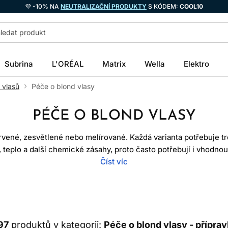
💜 -10% NA
NEUTRALIZAČNÍ PRODUKTY
S KÓDEM:
COOL10
Subrina
L'ORÉAL
Matrix
Wella
Elektro
 vlasů
Péče o blond vlasy
PÉČE O BLOND VLASY
vené, zesvětlené nebo melírované. Každá varianta potřebuje tr
ní, teplo a další chemické zásahy, proto často potřebují i vhodno
 být poškozená. Výběr produktů proto nemá vycházet pouze z bar
Číst víc
nežádoucího tónu.
 vlasy, kondicionéry, masky, neutralizační produkty, séra a be
ků. Základem zůstává šetrné čištění, pravidelné kondicionován
97
produktů v kategorii:
Péče o blond vlasy - příprav