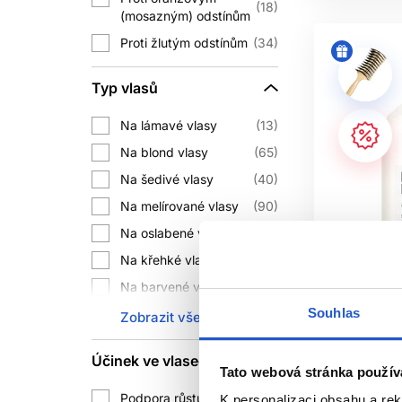
18
(mosazným) odstínům
Proti žlutým odstínům
34
Další zesvětlování odložte, pokud 
Typ vlasů
JAK PŘ
Na lámavé vlasy
13
Na blond vlasy
65
Před použitím pigmentovaného prod
rychleji, proto na nich začněte kra
Na šedivé vlasy
40
Na melírované vlasy
90
Na oslabené vlasy
Při prvním použití je rozumná zkoušk
2
Na křehké vlasy
8
SALONNÍ 
Na barvené vlasy
51
Oficiální d
Pigmentovaný šampon a maska udržuj
Souhlas
Na suché vlasy
1
Zobrazit vše
Doporučuj
tónu, podkladovým pigmentem a sta
Na poškozené vlasy
1
L'Oréal Pr
Účinek ve vlasech
Na všechny typy
Tato webová stránka použív
Detox čist
14
vlasů
Domácí rutina má především udrž
a poškozen
Podpora růstu vlasů
1
K personalizaci obsahu a re