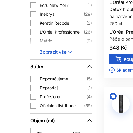
L'Oréal Pr
Ecru New York
častěji objevují na tmavším blond č
1
Detox hlou
Inebrya
29
​​na barven
Při kombinaci více tónů vybírejte p
Keratin Recode
2
250ml
L'Oréal Pr
L'Oréal Professionnel
26
BĚ
Péče o bar
Matrix
9
648 Kč
Ref Stockholm
8
Ne každé mytí musí být neutralizač
Zobrazit vše
namáhané 
Subrina Professional
15
Koup
Štítky
Wella Professionals
1
Pokud používáte hodně stylingu, ole
Skladem 
Doporučujeme
5
Doprodej
1
KONDI
Profesional
4
Kondicionér by měl následovat po každ
Oficiální distribuce
59
intenzivnější krok pro porézní ne
Objem (ml)
Silver nebo pigmentovaná maska spojuj