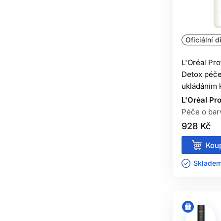
Dodání lesku vlasům
42
Uhlazení vlasů
8
Dodání hebkosti
22
Oficiální d
vlasům
Regenerace vlasů
18
L'Oréal Pr
Čistí vlasy
18
Detox péče
ukládáním 
Výživa vlasů
46
L'Oréal Pr
Hydratace vlasů
33
Péče o bar
928 Kč
Koup
Skladem 