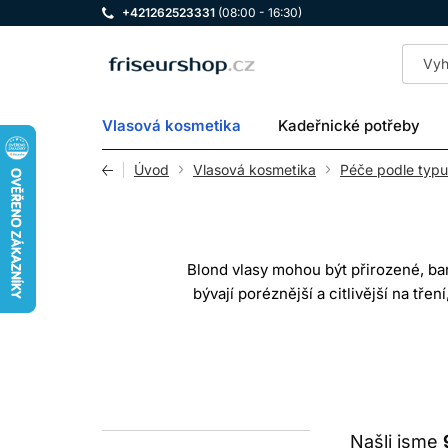
+421262523331
(08:00 - 16:30)
LOMAX
Vlasová kosmetika
Kadeřnické potřeby
Úvod
Vlasová kosmetika
Péče podle typu
Blond vlasy mohou být přirozené, bar
bývají poréznější a citlivější na tře
blond může být jemná, ale nemusí
V kategorii naleznete šampon na blond
jen jeden z možných kro
Našli jsme