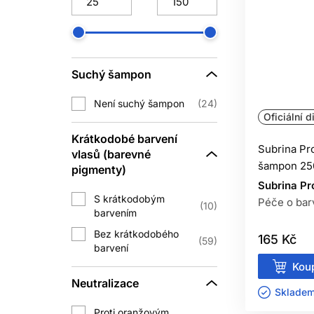
OC
Zesvětlování mění strukturu vlas
používejte hladký ručník a om
Suchý šampon
Na slunci pomáhá pokrývka hlavy 
Není suchý šampon
24
Oficiální d
Krátkodobé barvení
Subrina Pr
vlasů (barevné
šampon 25
pigmenty)
Lesk ovlivňuje hladkost povrchu a ro
Subrina Pr
P
S krátkodobým
Péče o bar
10
barvením
Tvrdá voda může zanechávat minerální
Bez krátkodobého
165 Kč
59
barvení
Koup
Neutralizace
Skladem 
Nepřidávejte pigmentovaný šampon na
pigmentu může vytvořit matný nebo 
Proti oranžovým