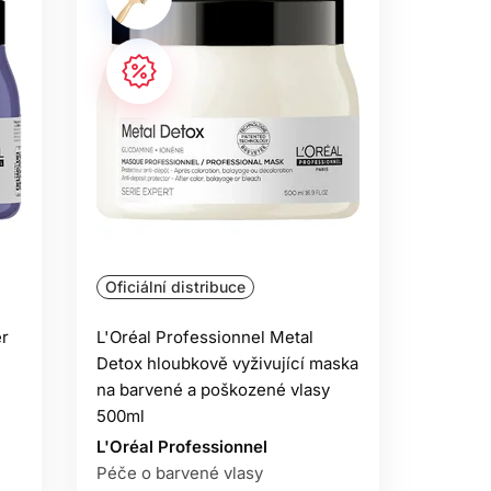
Oficiální distribuce
er
L'Oréal Professionnel Metal
Detox hloubkově vyživující maska
​​na barvené a poškozené vlasy
500ml
L'Oréal Professionnel
Péče o barvené vlasy