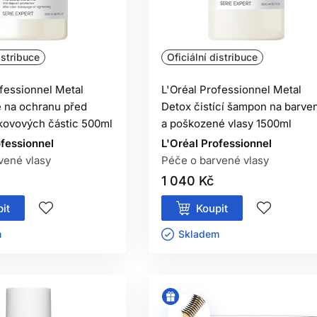
istribuce
Oficiální distribuce
ofessionnel Metal
L'Oréal Professionnel Metal
 na ochranu před
Detox čistící šampon na barve
kovových částic 500ml
a poškozené vlasy 1500ml
ofessionnel
L'Oréal Professionnel
vené vlasy
Péče o barvené vlasy
1 040 Kč
it
Koupit
ㅤ
Skladem ㅤ