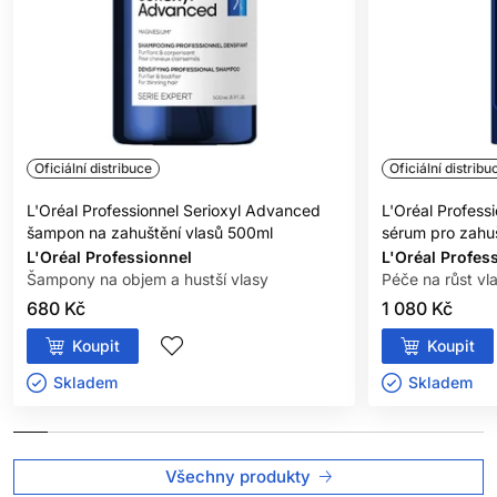
Oficiální distribuce
Oficiální distribu
L'Oréal Professionnel Serioxyl Advanced
L'Oréal Profess
šampon na zahuštění vlasů 500ml
sérum pro zahuš
L'Oréal Professionnel
L'Oréal Profes
Šampony na objem a hustší vlasy
Péče na růst vl
680 Kč
1 080 Kč
Koupit
Koupit
Skladem ㅤ
Skladem ㅤ
Všechny produkty