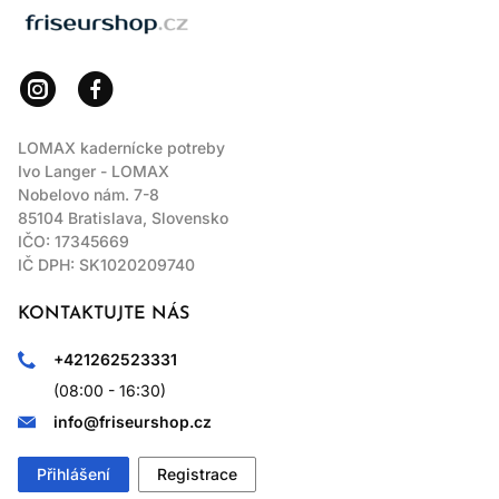
LOMAX
LOMAX kadernícke potreby
Ivo Langer - LOMAX
Nobelovo nám. 7-8
85104 Bratislava, Slovensko
IČO: 17345669
IČ DPH: SK1020209740
KONTAKTUJTE NÁS
+421262523331
(08:00 - 16:30)
info@friseurshop.cz
Přihlášení
Registrace