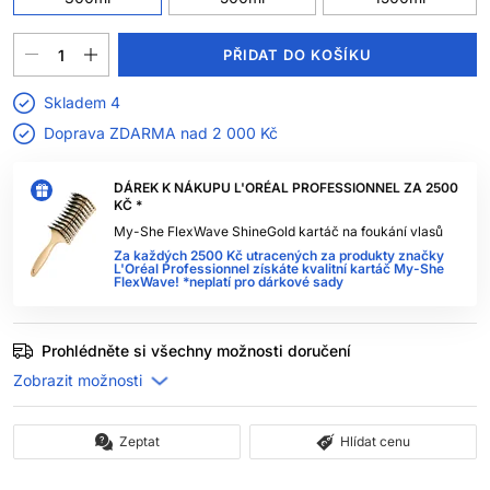
PŘIDAT DO KOŠÍKU
Skladem 4
Doprava ZDARMA nad
2 000 Kč
DÁREK K NÁKUPU L'ORÉAL PROFESSIONNEL ZA 2500
KČ *
My-She FlexWave ShineGold kartáč na foukání vlasů
Za každých 2500 Kč utracených za produkty značky
L'Oréal Professionnel získáte kvalitní kartáč My-She
FlexWave! *neplatí pro dárkové sady
Prohlédněte si všechny možnosti doručení
Zeptat
Hlídat cenu