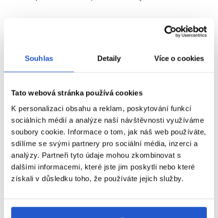
BODYFYING ŠAMPON PRO OBJEM
PRODUKT:
Šetrně čistí a dodává pocit obnovené hustoty vlasů.
Souhlas
Detaily
Více o cookies
Vlasy jsou hustší a zářivější. [EXTRA ÚČINNÉ Obohacený o
magnesium*, napomáhá pročistit kořínky vlasů od
nahromaděných nečistot, které mohou nepříznivě ovlivnit zdravý
růst vlasů.
Tato webová stránka používá cookies
K personalizaci obsahu a reklam, poskytování funkcí
POUŽITÍ:
Rovnoměrně aplikujte na mokrou vlasovou pokožku a
vlasy. Napěňte nejjemnější částí konečků prstů, dokud
sociálních médií a analýze naší návštěvnosti využíváme
nevytvoříte jemnou pěnu. Důkladně opláchněte. V případě
soubory cookie. Informace o tom, jak náš web používáte,
kontaktu s očima je okamžitě vypláchněte dostatečným
sdílíme se svými partnery pro sociální média, inzerci a
množstvím vody.
analýzy. Partneři tyto údaje mohou zkombinovat s
dalšími informacemi, které jste jim poskytli nebo které
*Magnéziová sůl.
získali v důsledku toho, že používáte jejich služby.
**Po 6 týdnech používání Density Activator 5 dní v týdnu.