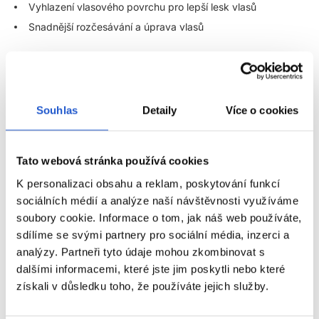
Vyhlazení vlasového povrchu pro lepší lesk vlasů
Snadnější rozčesávání a úprava vlasů
Díky svému složení pomáhá již při mytí vlasů dosáhnout
viditelného uhlazení vlasů, zlepšit jejich strukturu a připravit je na
další kroky péče.
Souhlas
Detaily
Více o cookies
Šampon na uhlazení vlasů, který eliminuje jejich krepatění
Matrix Mega Sleek funguje jako efektivní šampon pro uhlazení
Tato webová stránka používá cookies
vlasů, který cílí přímo na problém krepatění. Během mytí
vyhlazuje povrch vlasového vlákna a pomáhá snižovat jeho
K personalizaci obsahu a reklam, poskytování funkcí
drsnost.
sociálních médií a analýze naší návštěvnosti využíváme
soubory cookie. Informace o tom, jak náš web používáte,
Vlasy jsou po použití hladší na dotek, méně náchylné na
sdílíme se svými partnery pro sociální média, inzerci a
krepatění a připravené na další péči.
analýzy. Partneři tyto údaje mohou zkombinovat s
dalšími informacemi, které jste jim poskytli nebo které
Ideální šampon na suché krepaté vlasy, který nevysušuje
získali v důsledku toho, že používáte jejich služby.
Suchost je jedním z hlavních důvodů, proč se vlasy začnou
ZOBRAZIT VÍCE
krepatět. Proto je důležité zvolit správný šampon na suché