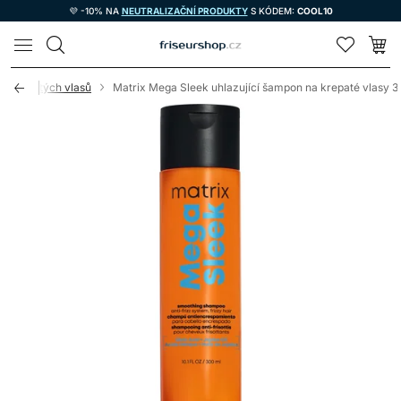
💜 -10% NA
NEUTRALIZAČNÍ PRODUKTY
S KÓDEM:
COOL10
LOMAX
krepovitých vlasů
Matrix Mega Sleek uhlazující šampon na krepaté vlasy 