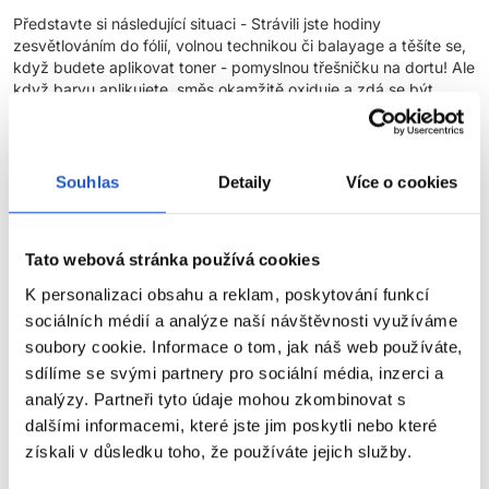
Představte si následující situaci - Strávili jste hodiny
zesvětlováním do fólií, volnou technikou či balayage a těšíte se,
když budete aplikovat toner - pomyslnou třešničku na dortu! Ale
když barvu aplikujete, směs okamžitě oxiduje a zdá se být
mnohem tmavší. Zpanikaříte a toner opláchnete .... příliš brzy.
Výsledek je nedostatečné tónování a krátká výdrž barvy.
Co takhle hodit všechny tyto stresy za hlavu a začít používat
Souhlas
Detaily
Více o cookies
nové kyselé gelové tonery Tonal Control?
Pečujeme o vaši pohodu, proto jsme vytvořili nejpředvídatelnější
gelové tonery pro maximální kontrolu barvy po zesvětlení.
Tato webová stránka používá cookies
K personalizaci obsahu a reklam, poskytování funkcí
Průlomová inovace z laboratoří L'Oréal pro nejpředvídatelnější
výsledky:
sociálních médií a analýze naší návštěvnosti využíváme
soubory cookie. Informace o tom, jak náš web používáte,
Tři klíčové vlastnosti speciálně určené pro zesvětlené vlasy:
sdílíme se svými partnery pro sociální média, inzerci a
analýzy. Partneři tyto údaje mohou zkombinovat s
Viditelný průběh oxidace
- Toner během oxidace tmavne
dalšími informacemi, které jste jim poskytli nebo které
postupně, takže víte naprosto přesně, kdy vlasy
ZOBRAZIT VÍCE
získali v důsledku toho, že používáte jejich služby.
opláchnout.
Kontrola pomocí barevného kódování
- Pro lepší vizuální