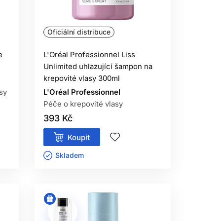
Oficiální distribuce
e
L'Oréal Professionnel Liss
Unlimited uhlazující šampon na
krepovité vlasy 300ml
sy
L'Oréal Professionnel
Péče o krepovité vlasy
393 Kč
Koupit
Skladem ㅤ