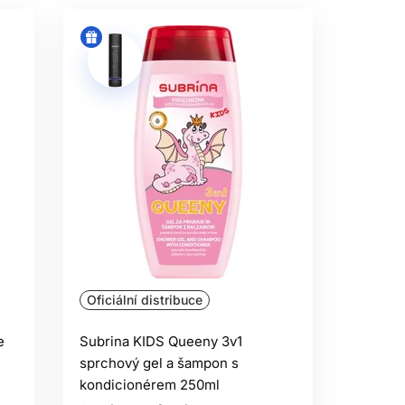
Oficiální distribuce
e
Subrina KIDS Queeny 3v1
sprchový gel a šampon s
kondicionérem 250ml