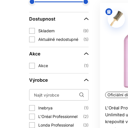
Dostupnost
Skladem
9
Aktuálně nedostupné
5
Akce
Akce
1
Výrobce
Oficiální d
L'Oréal Pro
Inebrya
1
Unlimited 
L'Oréal Professionnel
2
krepovité 
Londa Professional
3