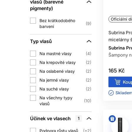
vlasů (barevné
pigmenty)
Oficiální d
Bez krátkodobého
9
barvení
Subrina Pr
micelárny
Typ vlasů
Subrina Pr
Na mastné vlasy
4
Šampony na
Na krepovité vlasy
2
165 Kč
Na oslabené vlasy
2
Na jemné vlasy
2
Koup
Na suché vlasy
2
Skladem 
Na všechny typy
10
vlasů
Účinek ve vlasech
1
Podpora růstu vlasů
+2