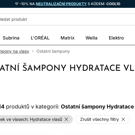
💜 -10% NA
NEUTRALIZAČNÍ PRODUKTY
S KÓDEM:
COOL10
Subrina
L'ORÉAL
Matrix
Wella
Elektro
ampony na vlasy
Ostatní šampony
ATNÍ ŠAMPONY HYDRATACE V
14
produktů v kategorii:
Ostatní šampony Hydratace 
ek ve vlasech:
Hydratace vlasů
Zrušit všechny filtry