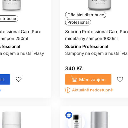
Oficiální distribuce
istribuce
Profesional
ofessional Care Pure
Subrina Professional Care Pur
 šampon 250ml
micelárny šampon 1000ml
ofessional
Subrina Professional
 objem a hustší vlasy
Šampony na objem a hustší vla
340 Kč
it
Mám záujem
ㅤ
Aktuálně nedostupné