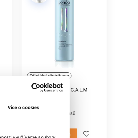
Oficiální distribuce
Londa Professional C.A.L.M
šampon 250ml
Londa Professional
Více o cookies
Péče podle typu vlasů
225 Kč
Mám záujem
ěvnosti využíváme soubory