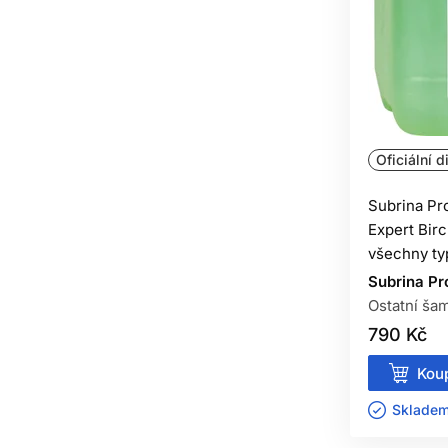
Oficiální d
Subrina Pr
Expert Bir
všechny ty
Subrina Pr
Ostatní ša
790 Kč
Koup
Skladem 