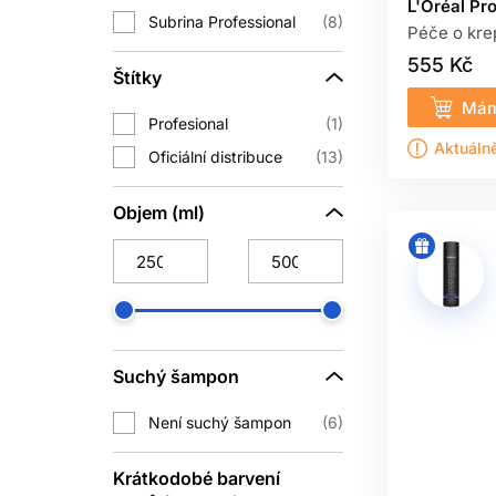
L'Oréal Pr
Subrina Professional
8
Péče o kre
555 Kč
Štítky
Mám
Profesional
1
Aktuáln
Oficiální distribuce
13
Objem (ml)
Suchý šampon
Není suchý šampon
6
Krátkodobé barvení