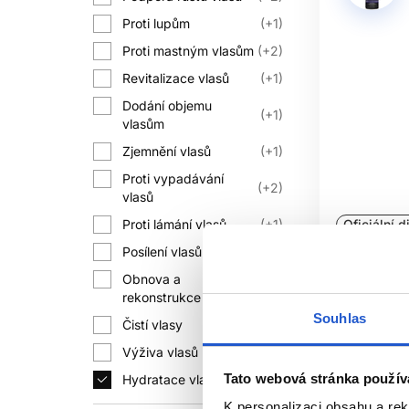
Proti lupům
+1
Proti mastným vlasům
+2
Revitalizace vlasů
+1
Dodání objemu
+1
vlasům
Zjemnění vlasů
+1
Proti vypadávání
+2
vlasů
Proti lámání vlasů
+1
Oficiální d
Posílení vlasů
+4
Subrina Pr
Obnova a
Detox šam
+1
rekonstrukce vlasů
Subrina Pr
Souhlas
Čistí vlasy
+4
Šampony na
Výživa vlasů
+3
165 Kč
Tato webová stránka použív
Hydratace vlasů
Koup
K personalizaci obsahu a re