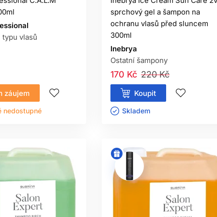
essional C.A.L.M
Inebrya Ice Cream Sun Care 2v
00ml
sprchový gel a šampon na
ochranu vlasů před sluncem
essional
300ml
 typu vlasů
Inebrya
Ostatní šampony
170 Kč
220 Kč
 záujem
Koupit
ě nedostupné
Skladem ㅤ