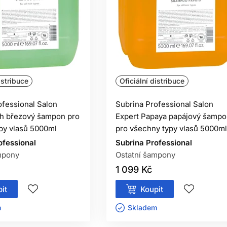
istribuce
Oficiální distribuce
ofessional Salon
Subrina Professional Salon
ch březový šampon pro
Expert Papaya papájový šamp
py vlasů 5000ml
pro všechny typy vlasů 5000ml
ofessional
Subrina Professional
mpony
Ostatní šampony
1 099 Kč
it
Koupit
ㅤ
Skladem ㅤ