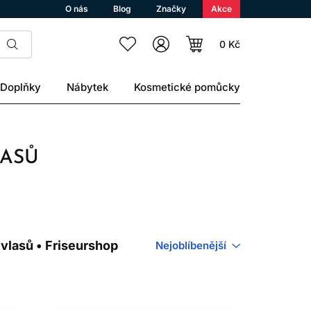
O nás
Blog
Značky
Akce
0 Kč
Doplňky
Nábytek
Kosmetické pomůcky
LASŮ
vlasů • Friseurshop
Nejoblíbenější