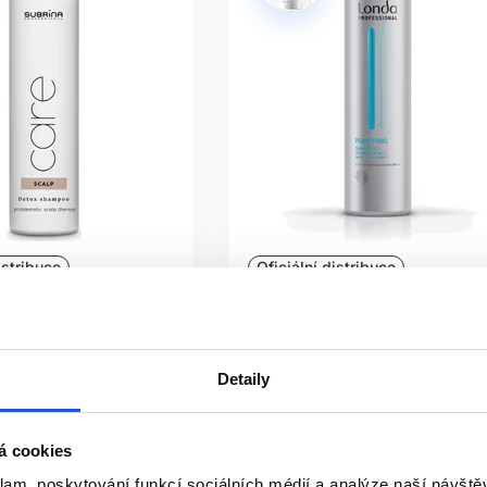
istribuce
Oficiální distribuce
ofessional Care Scalp
Londa Professional Purifying
pon 250ml
čistící šampon na vlasy 250ml
ofessional
Londa Professional
Detaily
 mastné vlasy
Londa péče o vlasy
175 Kč
á cookies
it
Mám záujem
klam, poskytování funkcí sociálních médií a analýze naší návšt