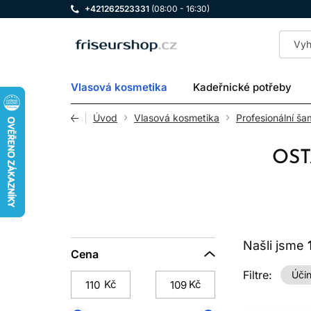
+421262523331
(08:00 - 16:30)
LOMAX
Vlasová kosmetika
Kadeřnické potřeby
Úvod
Vlasová kosmetika
Profesionální š
OST
Našli jsme
Cena
Filtre:
Účin
Kč
Kč