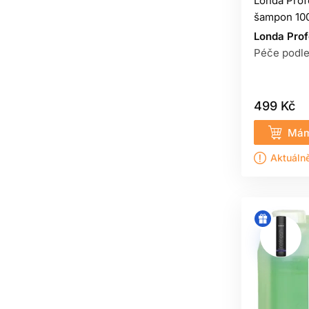
Londa Prof
šampon 10
Londa Prof
Péče podle
499 Kč
Mám
Aktuáln