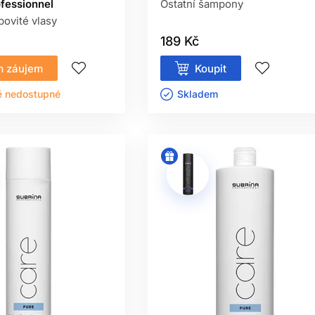
ofessionnel
Ostatní šampony
povité vlasy
189 Kč
 záujem
Koupit
ě nedostupné
Skladem ㅤ