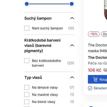
Omezte těsné účesy, agresivní rozčesá
vlasy před opakovaným
Suchý šampon
Vyvážená strava je důležitá, al
prokázaného nedostatku nemusí supl
Není suchý šampon
10
-15%
Do
Krátkodobé barvení
The Doctor
vlasů (barevné
Vyhledejte dermatologa při náhlém v
pigmenty)
maska 946
pokračuje. Odborné vyšetření může roz
The Docto
Bez krátkodobého
U některých diagnóz existují léčebné mo
23
Péče na rů
barvení
řeš
106 Kč
1
Typ vlasů
JA
Koup
Na lámavé vlasy
7
Skladem 
Vlasy rostou pomalu, proto nesledujte 
Na mastné vlasy
1
Na blond vlasy
1
Objem po umytí lze vidět okamžitě, 