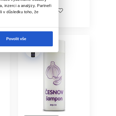
70 Kč
, inzerci a analýzy. Partneři
 nových folikulů.
Koupit
li v důsledku toho, že
Skladem ㅤ
í v horizontu měsíců.
Povolit vše
 zdravotních příznacích.