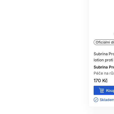
Oficiální d
Subrina Pr
lotion prot
Subrina Pr
Péče na rů
170 Kč
Koup
Skladem 