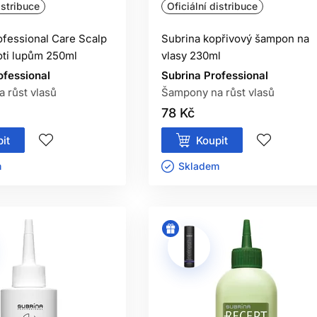
istribuce
Oficiální distribuce
ofessional Care Scalp
Subrina kopřivový šampon na
ti lupům 250ml
vlasy 230ml
ofessional
Subrina Professional
 růst vlasů
Šampony na růst vlasů
78 Kč
it
Koupit
ㅤ
Skladem ㅤ