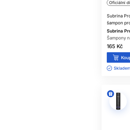
Oficiální d
Subrina Pr
šampon pro
Subrina Pr
Šampony na
165 Kč
Koup
Skladem 