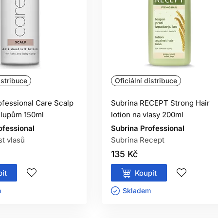
istribuce
Oficiální distribuce
ofessional Care Scalp
Subrina RECEPT Strong Hair
i lupům 150ml
lotion na vlasy 200ml
ofessional
Subrina Professional
st vlasů
Subrina Recept
135 Kč
it
Koupit
ㅤ
Skladem ㅤ