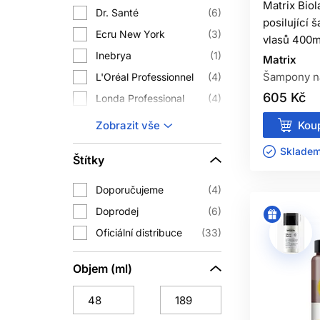
Matrix Biol
Sledujte, zda sérum slibuje kosmetic
Dr. Santé
6
posilující 
nedokazují sti
Ecru New York
3
vlasů 400m
MASKA PRO 
Inebrya
1
Matrix
Šampony na
L'Oréal Professionnel
4
Maska pro zahuštění vlasů působí 
605 Kč
Londa Professional
4
mechanick
Matrix
8
Koup
Zobrazit vše
Masku nanášejte od středních délek 
Subrina Professional
10
kva
Skladem 
Štítky
The Doctor
2
Wella Professionals
1
Doporučujeme
4
Doprodej
Zdravý komfort pokožky je důležitý, 
6
podle produkce mazu a prod
Oficiální distribuce
33
Jemná masáž může být příjemná a pomo
Objem (ml)
nanášené 
KAŽDODE