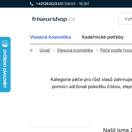
+421262523331
(08:00 - 16:30)
LOMAX
Vlasová kosmetika
Kadeřnické potřeby
Úvod
Vlasová kosmetika
Péče podle typu
Kategorie péče pro růst vlasů zahrnuj
pomoci udržovat pokožku čistou, zlepš
neléčí g
Pojmy „růst“, „zahuštění“ a „objem“
průměr nebo vzhled stávajícíc
ŘÍDNUT
Našli jsme