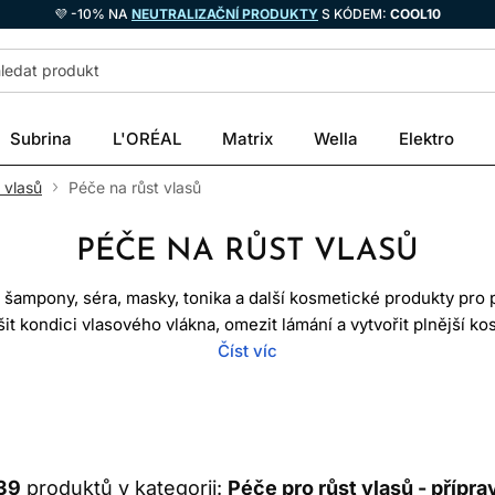
💜 -10% NA
NEUTRALIZAČNÍ PRODUKTY
S KÓDEM:
COOL10
Subrina
L'ORÉAL
Matrix
Wella
Elektro
 vlasů
Péče na růst vlasů
PÉČE NA RŮST VLASŮ
e šampony, séra, masky, tonika a další kosmetické produkty pro
it kondici vlasového vlákna, omezit lámání a vytvořit plnější k
enetické, hormonální, autoimunitní ani výživové příčiny vypadává
Číst víc
 se často používají spolu, ale neznamenají totéž. Růst probíhá v
h vlasů. Objem je stylingový efekt. Při výběru proto nejprve roz
Í, VYPADÁVÁNÍ NEBO LÁMÁN
39
produktů v kategorii:
Péče pro růst vlasů - přípra