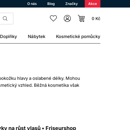
O nás
Blog
Značky
Akce
0 Kč
Doplňky
Nábytek
Kosmetické pomůcky
 pokožku hlavy a oslabené délky. Mohou
osmetický vzhled. Běžná kosmetika však
ní vlasů.
e folikulu. Zahuštění může popisovat
lište, co vás skutečně trápí.
Í VLASŮ
vky na růst vlasů • Friseurshop