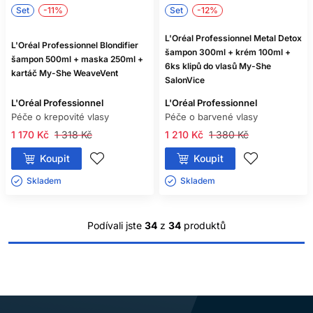
Set
-11%
Set
-12%
L'Oréal Professionnel Metal Detox
L'Oréal Professionnel Blondifier
šampon 300ml + krém 100ml +
šampon 500ml + maska 250ml +
6ks klipů do vlasů My-She
kartáč My-She WeaveVent
SalonVice
L'Oréal Professionnel
L'Oréal Professionnel
Péče o krepovité vlasy
Péče o barvené vlasy
1 170 Kč
1 318 Kč
1 210 Kč
1 380 Kč
Koupit
Koupit
Skladem ㅤ
Skladem ㅤ
Podívali jste
34
z
34
produktů