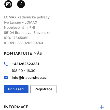
LOMAX kadernícke potreby
Ivo Langer - LOMAX
Nobelovo nám. 7-8
85104 Bratislava, Slovensko
IČO: 17345669
IČ DPH: SK1020209740
KONTAKTUJTE NÁS
+421262523331
(08:00 - 16:30)
info@friseurshop.cz
Přihlášení
Registrace
INFORMACE