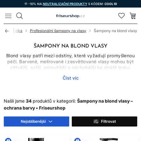
💜 -10% NA
NEUTRALIZAČNÍ PRODUKTY
S KÓDEM:
COOL10
LOMAX
vá kosmetika
Profesionální šampony na vlasy
Šampony na blond vlasy
ŠAMPONY NA BLOND VLASY
Blond vlasy patří mezi odstíny, které vyžadují promyšlenou
péči. Barvené, melírované i zesvětlované vlasy mohou být
citlivější, sušší, pórovitější a náchylnější ke ztrátě lesku.
Správně zvolený šampon na blond vlasy proto pomáhá nejen
Číst víc
s čištěním vlasů a pokožky hlavy, ale i s udržením hezčího
vzhledu barvy, hebkosti a přirozeného lesku.
V této kategorii najdete profesionální šampony na blond
vlasy určené pro různé potřeby světlých odstínů. Některé
Našli jsme
34
produktů v kategorii:
Šampony na blond vlasy –
produkty jsou vhodné pro pravidelné mytí, jiné pomáhají
ochrana barvy • Friseurshop
podpořit hydrataci, ochranu barvy, lesk nebo neutralizaci
nežádoucích žlutých tónů. Díky tomu si můžete vybrat péči
Nejoblíbenější
Filtrovat
podle toho, zda máte studenou blond, teplou blond, melír,
odbarvené vlasy nebo přirozeně světlý odstín.