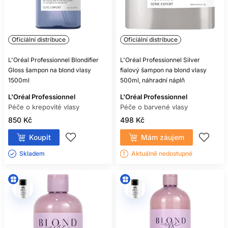
Oficiální distribuce
Oficiální distribuce
L'Oréal Professionnel Blondifier
L'Oréal Professionnel Silver
Gloss šampon na blond vlasy
fialový šampon na blond vlasy
1500ml
500ml, náhradní náplň
L'Oréal Professionnel
L'Oréal Professionnel
Péče o krepovité vlasy
Péče o barvené vlasy
850 Kč
498 Kč
Koupit
Mám záujem
Skladem ㅤ
Aktuálně nedostupné