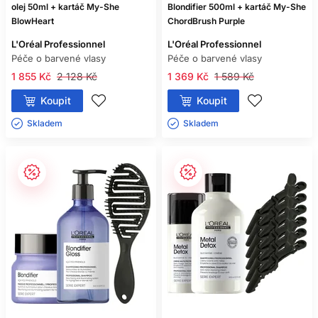
olej 50ml + kartáč My-She
Blondifier 500ml + kartáč My-She
BlowHeart
ChordBrush Purple
L'Oréal Professionnel
L'Oréal Professionnel
Péče o barvené vlasy
Péče o barvené vlasy
1 855 Kč
2 128 Kč
1 369 Kč
1 589 Kč
Koupit
Koupit
Skladem ㅤ
Skladem ㅤ