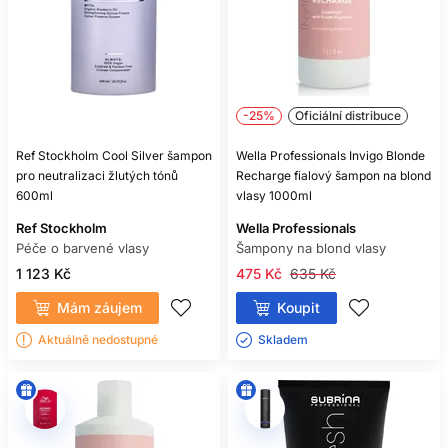
vlasy a pokožku hlavy čistí, zatímco kondicionér pomáhá
uhladit vlasový povrch, zlepšit rozčesávání a dodat vlasům
jemnější pocit. U suchých, barvených nebo melírovaných
vlasů je následná péče obzvlášť důležitá.
-25%
Oficiální distribuce
Ref Stockholm Cool Silver šampon
Wella Professionals Invigo Blonde
pro neutralizaci žlutých tónů
Recharge fialový šampon na blond
600ml
vlasy 1000ml
Ref Stockholm
Wella Professionals
Péče o barvené vlasy
Šampony na blond vlasy
1 123 Kč
475 Kč
635 Kč
Mám záujem
Koupit
Aktuálně nedostupné
Skladem ㅤ