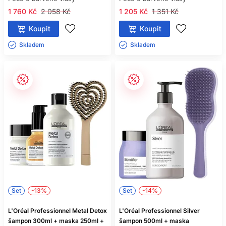
1 760 Kč
2 058 Kč
1 205 Kč
1 351 Kč
Koupit
Koupit
Skladem ㅤ
Skladem ㅤ
Set
-13%
Set
-14%
L'Oréal Professionnel Metal Detox
L'Oréal Professionnel Silver
šampon 300ml + maska 250ml +
šampon 500ml + maska