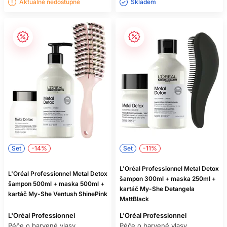
Aktuálně nedostupné
Skladem ㅤ
Set
-14%
Set
-11%
L'Oréal Professionnel Metal Detox
L'Oréal Professionnel Metal Detox
šampon 300ml + maska 250ml +
šampon 500ml + maska 500ml +
kartáč My-She Detangela
kartáč My-She Ventush ShinePink
MattBlack
L'Oréal Professionnel
L'Oréal Professionnel
Péče o barvené vlasy
Péče o barvené vlasy