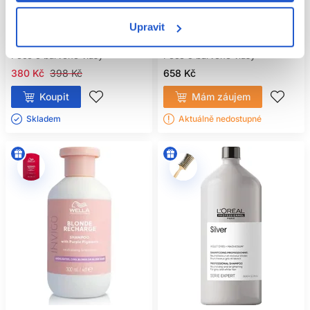
fialový šampon na blond vlasy
na blond vlasy 1000ml
1000ml
Upravit
Inebrya
Matrix
Péče o barvené vlasy
Péče o barvené vlasy
380 Kč
398 Kč
658 Kč
Koupit
Mám záujem
Skladem ㅤ
Aktuálně nedostupné