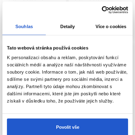
Péče o barvené vlasy
Péče o krepovité vlasy
713 Kč
393 Kč
Koupit
Koupit
Souhlas
Detaily
Více o cookies
Skladem ㅤ
Skladem ㅤ
Tato webová stránka používá cookies
K personalizaci obsahu a reklam, poskytování funkcí
sociálních médií a analýze naší návštěvnosti využíváme
soubory cookie. Informace o tom, jak náš web používáte,
sdílíme se svými partnery pro sociální média, inzerci a
analýzy. Partneři tyto údaje mohou zkombinovat s
dalšími informacemi, které jste jim poskytli nebo které
získali v důsledku toho, že používáte jejich služby.
-5%
Oficiální distribuce
Povolit vše
Inebrya Blondesse No-Yellow
Matrix So Silver fialový šampon