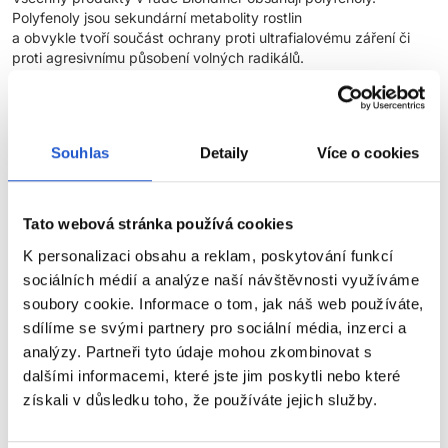
Polyfenoly jsou sekundární metabolity rostlin
a obvykle tvoří součást ochrany proti ultrafialovému záření či
proti agresivnímu působení volných radikálů.
BLONDIFIER ŠAMPON GLOSS
Souhlas
Detaily
Více o cookies
PRODUKT:
Šampon pro zesvětlené nebo blond vlasy, patřící do
systému, který rozjasňuje vlasy a obnovuje jejich povrch **.
Tato webová stránka používá cookies
Složení je obohaceno o výtažek z bobulí açai, který obsahuje
polyfenoly, šetrně myje a posiluje multidimenzionální lesk blond
K personalizaci obsahu a reklam, poskytování funkcí
vlasů. Zajišťuje výživu a pomáhá uhladit poškozené vlasy.
sociálních médií a analýze naší návštěvnosti využíváme
soubory cookie. Informace o tom, jak náš web používáte,
APLIKACE:
Aplikujte rovnoměrně na mokré vlasy. Napěňte.
sdílíme se svými partnery pro sociální média, inzerci a
Důkladně opláchněte.
analýzy. Partneři tyto údaje mohou zkombinovat s
dalšími informacemi, které jste jim poskytli nebo které
VELIKOSTI:
300 ml, 500 ml, 1500 ml
získali v důsledku toho, že používáte jejich služby.
** Instrumentální testy: šampon Gloss + péče