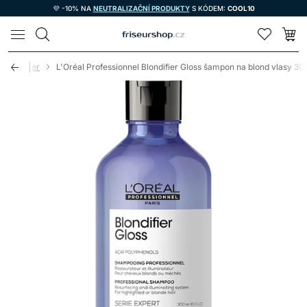
💜 -10% NA
NEUTRALIZAČNÍ PRODUKTY
S KÓDEM:
COOL10
LOMAX
 Blondifier
L'Oréal Professionnel Blondifier Gloss šampon na blond vlasy 3