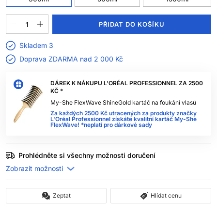
PŘIDAT DO KOŠÍKU
Skladem 3
Doprava ZDARMA nad
2 000 Kč
DÁREK K NÁKUPU L'ORÉAL PROFESSIONNEL ZA 2500
KČ *
My-She FlexWave ShineGold kartáč na foukání vlasů
Za každých 2500 Kč utracených za produkty značky
L'Oréal Professionnel získáte kvalitní kartáč My-She
FlexWave! *neplatí pro dárkové sady
Prohlédněte si všechny možnosti doručení
Zeptat
Hlídat cenu