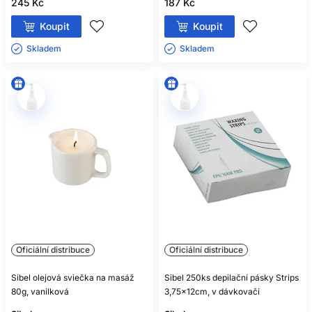
245 Kč
187 Kč
Koupit
Koupit
Skladem ㅤ
Skladem ㅤ
Oficiální distribuce
Oficiální distribuce
Sibel olejová sviečka na masáž
Sibel 250ks depilační pásky Strips
80g, vanilková
3,75x12cm, v dávkovači