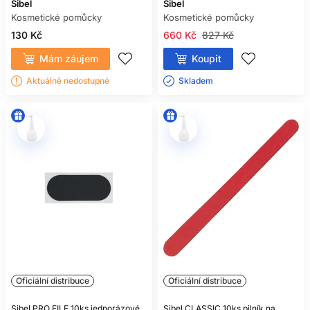
Sibel
Sibel
Kosmetické pomůcky
Kosmetické pomůcky
130 Kč
660 Kč
827 Kč
Mám záujem
Koupit
Aktuálně nedostupné
Skladem ㅤ
Oficiální distribuce
Oficiální distribuce
Sibel PRO FILE 10ks jednorázové
Sibel CLASSIC 10ks pilník na