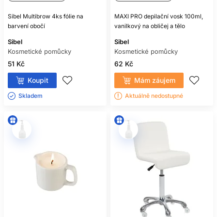
Sibel Multibrow 4ks fólie na
MAXI PRO depilační vosk 100ml,
barvení obočí
vanilkový na obličej a tělo
Sibel
Sibel
Kosmetické pomůcky
Kosmetické pomůcky
51 Kč
62 Kč
Koupit
Mám záujem
Skladem ㅤ
Aktuálně nedostupné