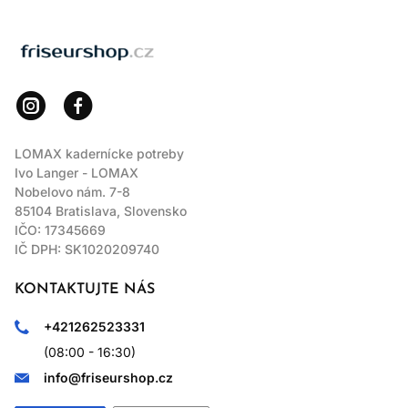
LOMAX
LOMAX kadernícke potreby
Ivo Langer - LOMAX
Nobelovo nám. 7-8
85104 Bratislava, Slovensko
IČO: 17345669
IČ DPH: SK1020209740
KONTAKTUJTE NÁS
+421262523331
(08:00 - 16:30)
info@friseurshop.cz