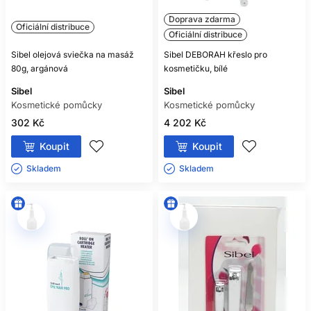
Doprava zdarma
Oficiální distribuce
Oficiální distribuce
Sibel olejová sviečka na masáž
Sibel DEBORAH křeslo pro
80g, argánová
kosmetičku, bílé
Sibel
Sibel
Kosmetické pomůcky
Kosmetické pomůcky
302 Kč
4 202 Kč
Koupit
Koupit
Skladem ㅤ
Skladem ㅤ