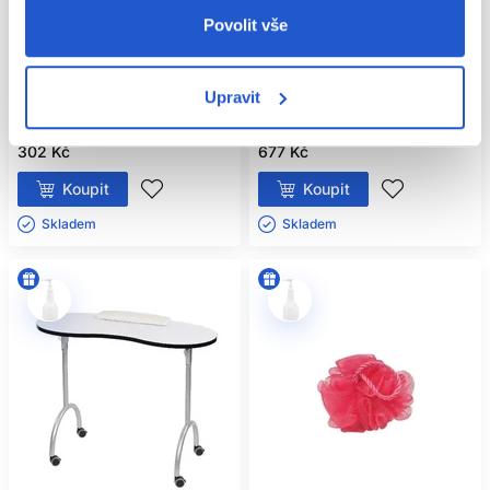
Oficiální distribuce
Oficiální distribuce
Povolit vše
Sibel olejová svíčka na masáž
Sibel Clean All dezinfekční nádoba
80g, ovocná
1,6l
Upravit
Sibel
Sibel
Kosmetické pomůcky
Kosmetické pomůcky
302 Kč
677 Kč
Koupit
Koupit
Skladem ㅤ
Skladem ㅤ