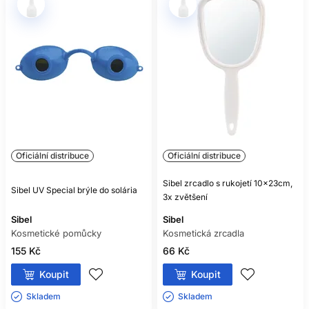
Oficiální distribuce
Oficiální distribuce
Sibel zrcadlo s rukojetí 10x23cm,
Sibel UV Special brýle do solária
3x zvětšení
Sibel
Sibel
Kosmetické pomůcky
Kosmetická zrcadla
155 Kč
66 Kč
Koupit
Koupit
Skladem ㅤ
Skladem ㅤ