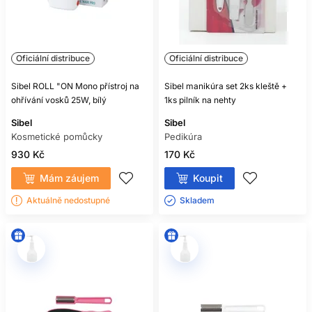
Oficiální distribuce
Oficiální distribuce
Sibel ROLL "ON Mono přístroj na
Sibel manikúra set 2ks kleště +
ohřívání vosků 25W, bílý
1ks pilník na nehty
Sibel
Sibel
Kosmetické pomůcky
Pedikúra
930 Kč
170 Kč
Mám záujem
Koupit
Aktuálně nedostupné
Skladem ㅤ