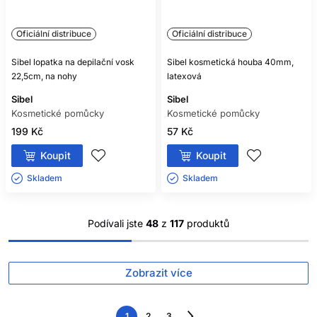
Oficiální distribuce
Oficiální distribuce
Sibel lopatka na depilační vosk
Sibel kosmetická houba 40mm,
22,5cm, na nohy
latexová
Sibel
Sibel
Kosmetické pomůcky
Kosmetické pomůcky
199 Kč
57 Kč
Koupit
Koupit
Skladem ㅤ
Skladem ㅤ
Podívali jste
48
z
117
produktů
Zobrazit více
1
2
3