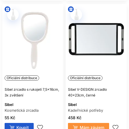
Oficiální distribuce
Oficiální distribuce
Sibel zrcadlo s rukojetí 7,5x16cm,
Sibel V-DESIGN zrcadlo
3x zvětšení
40x23cm, černé
Sibel
Sibel
Kosmetická zrcadla
Kadeřnické potřeby
55 Kč
458 Kč
Koupit
Mám záujem