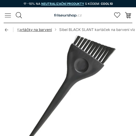
💜 -10% NA
NEUTRALIZAČNÍ PRODUKTY
S KÓDEM:
COOL10
LOMAX
otřeby
Kartáčky na barvení
Sibel BLACK SLANT kartáček na barvení vla