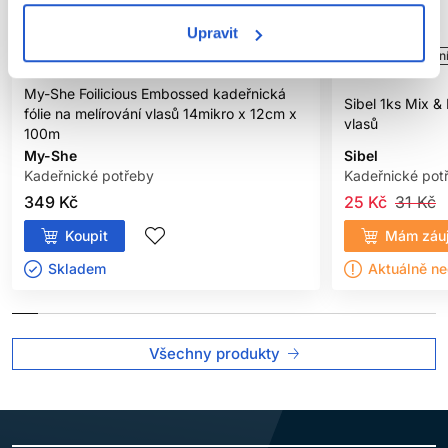
Upravit
Doporučujeme
Naše značka
-19%
Oficiáln
My-She Foilicious Embossed kadeřnická
Sibel 1ks Mix &
fólie na melírování vlasů 14mikro x 12cm x
vlasů
100m
My-She
Sibel
Kadeřnické potřeby
Kadeřnické pot
349 Kč
25 Kč
31 Kč
Koupit
Mám záu
Skladem ㅤ
Aktuálně n
Všechny produkty