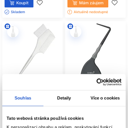
Koupit
Mám záujem
Skladem ㅤ
Aktuálně nedostupné
Oficiální distribuce
Oficiální distribuce
Souhlas
Detaily
Více o cookies
Sibel kartáček na barvení vlasů,
Sibel NOVA štětec na barvení
tvrdá
vlasů + háček
Tato webová stránka používá cookies
Sibel
Sibel
Kadeřnické potřeby
Kadeřnické potřeby
K personalizaci obsahu a reklam, poskytování funkcí