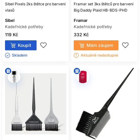
Sibel Pixels 2ks štětce pro barvení
Framar set 3ks štětců pro barvení
vlasů
Big Daddy Plaid HB-BDS-PHD
Sibel
Framar
Kadeřnické potřeby
Kadeřnické potřeby
119 Kč
332 Kč
Koupit
Mám záujem
Skladem ㅤ
Aktuálně nedostupné