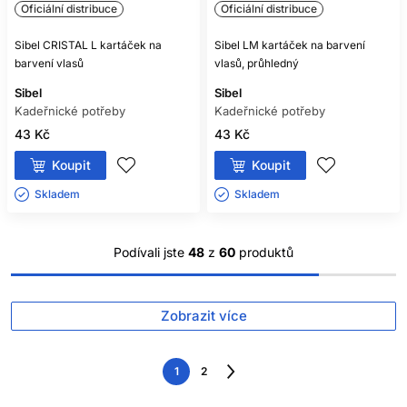
Oficiální distribuce
Oficiální distribuce
Sibel CRISTAL L kartáček na
Sibel LM kartáček na barvení
barvení vlasů
vlasů, průhledný
Sibel
Sibel
Kadeřnické potřeby
Kadeřnické potřeby
43 Kč
43 Kč
Koupit
Koupit
Skladem ㅤ
Skladem ㅤ
Podívali jste
48
z
60
produktů
Zobrazit více
1
2
Následující
strana