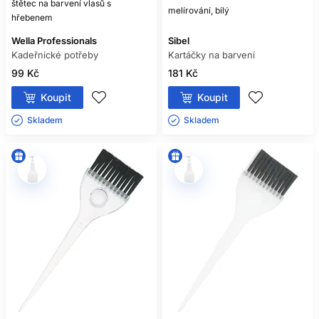
štětec na barvení vlasů s
melírování, bílý
hřebenem
Wella Professionals
Sibel
Kadeřnické potřeby
Kartáčky na barvení
99 Kč
181 Kč
Koupit
Koupit
Skladem ㅤ
Skladem ㅤ