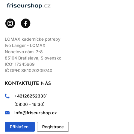
LOMAX
LOMAX kadernícke potreby
Ivo Langer - LOMAX
Nobelovo nám. 7-8
85104 Bratislava, Slovensko
IČO: 17345669
IČ DPH: SK1020209740
KONTAKTUJTE NÁS
+421262523331
(08:00 - 16:30)
info@friseurshop.cz
Přihlášení
Registrace