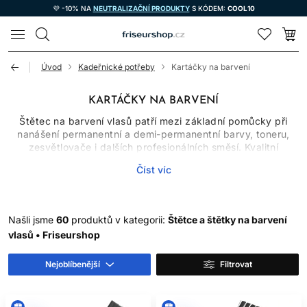
💜 -10% NA
NEUTRALIZAČNÍ PRODUKTY
S KÓDEM:
COOL10
LOMAX
Úvod
Kadeřnické potřeby
Kartáčky na barvení
KARTÁČKY NA BARVENÍ
Štětec na barvení vlasů patří mezi základní pomůcky při
nanášení permanentní a demi-permanentní barvy, toneru,
zesvětlovače i dalších profesionálních směsí. Kvalitní
kartáček na barvení vlasů pomáhá nabrat přiměřené
Číst víc
množství produktu, rovnoměrně ho rozložit a kontrolovat
hranice sekce. Sama o sobě však nezaručí správný
výsledek; rozhoduje také diagnostika vlasů, receptura,
míchání, dělení pramenů a dodržení návodu výrobce.
Našli jsme
60
produktů v kategorii:
Štětce a štětky na barvení
vlasů • Friseurshop
TVAR A ŠÍŘKA KARTÁČKU
Nejoblíbenější
Filtrovat
Úzký štětec poskytuje kontrolu při detailech, odrostech,
konturách a jemných melírovacích technikách. Širší štětce
na barvení zrychlují aplikaci na větších plochách a dlouhých