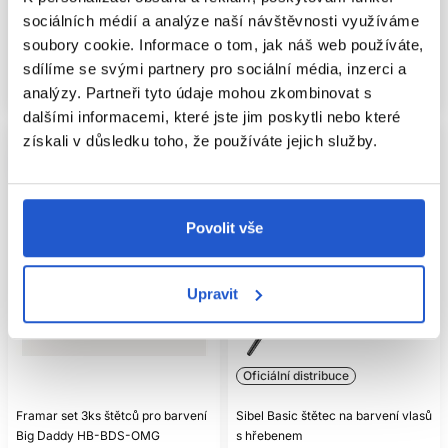
84 Kč
78 Kč
sociálních médií a analýze naší návštěvnosti využíváme
soubory cookie. Informace o tom, jak náš web používáte,
Mám záujem
Koupit
sdílíme se svými partnery pro sociální média, inzerci a
Aktuálně nedostupné
Skladem ㅤ
analýzy. Partneři tyto údaje mohou zkombinovat s
dalšími informacemi, které jste jim poskytli nebo které
získali v důsledku toho, že používáte jejich služby.
Povolit vše
Upravit
Oficiální distribuce
Framar set 3ks štětců pro barvení
Sibel Basic štětec na barvení vlasů
Big Daddy HB-BDS-OMG
s hřebenem