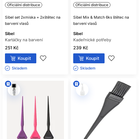
NANÁŠET VÍCE ODSTÍNŮ?
Oficiální distribuce
Oficiální distribuce
Během jedné služby je bezpečnější použít samostatný
Sibel set 2xmiska + 2xštětec na
Sibel Mix & Match 6ks štětec na
štětec pro každou recepturu.
barvení vlasů
barvení vlasů
PROČ ZŮSTALY NĚKTERÉ
Sibel
Sibel
Kartáčky na barvení
Kadeřnické potřeby
PRAMENY NEDOBARVENÉ?
251 Kč
239 Kč
Častou příčinou jsou příliš silné sekce, málo produktu nebo
nerovnoměrné nasycení.
Koupit
Koupit
Skladem ㅤ
Skladem ㅤ
KDY ŠTĚTEC VYMĚNIT?
Pokud má deformované štětiny, prasklou rukojeť nebo jej
nelze hygienicky vyčistit.