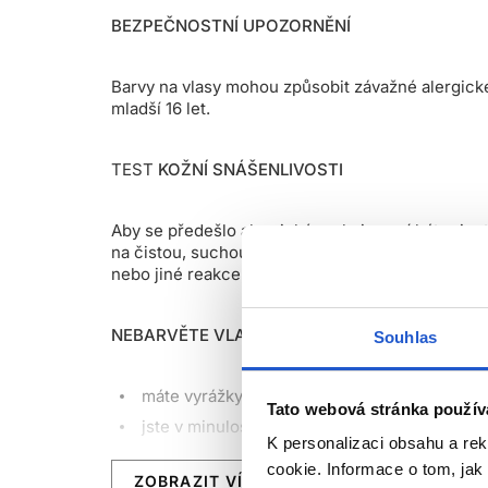
BEZPEČNOSTNÍ UPOZORNĚNÍ
Barvy na vlasy mohou způsobit závažné alergické
mladší 16 let.
TEST
KOŽNÍ SNÁŠENLIVOSTI
Aby se předešlo alergické reakci, musí být orien
na čistou, suchou pokožku (např. na vnitřní stra
nebo jiné reakce, výrobek nepoužívejte.
NEBARVĚTE VLASY, POKUD:
Souhlas
máte vyrážky, citlivou, podrážděnou nebo p
Tato webová stránka použív
jste v minulosti zaznamenali alergickou reakc
K personalizaci obsahu a re
jste již měli alergickou reakci na dočasné t
cookie. Informace o tom, jak
ZOBRAZIT VÍCE