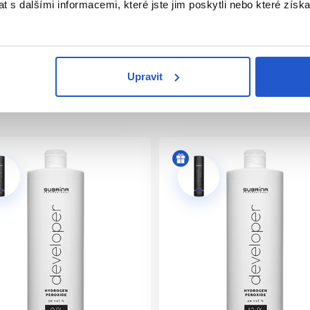
 s dalšími informacemi, které jste jim poskytli nebo které získa
 je ihned důkladně vypláchněte vodou.
Upravit
oužití v kadeřnických salonech
.
at riziko alergických reakcí a zajišťuje bezpečné používání 