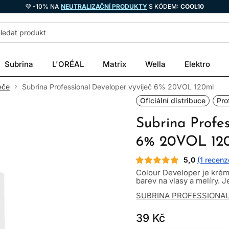
💜 -10% NA
NEUTRALIZAČNÍ PRODUKTY
S KÓDEM:
COOL10
Subrina
L'ORÉAL
Matrix
Wella
Elektro
eče
Subrina Professional Developer vyvíječ 6% 20VOL 120ml
Oficiální distribuce
Pro
Subrina Profes
6% 20VOL 12
5,0
(1 recenz
Colour Developer je krém
barev na vlasy a melíry. J
SUBRINA PROFESSIONA
39 Kč