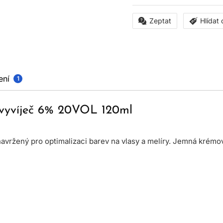
Zeptat
Hlídat
ení
1
r vyvíječ 6% 20VOL 120ml
avržený pro optimalizaci barev na vlasy a melíry. Jemná krémová