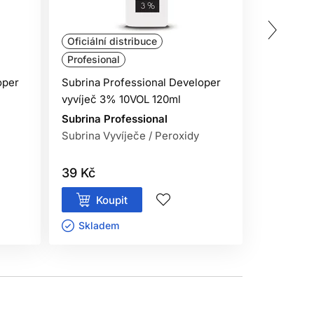
Oficiální distribuce
Oficiální 
Profesional
Profesion
oper
Subrina Professional Developer
Subrina P
vyvíječ 3% 10VOL 120ml
vyvíječ 3
Subrina Professional
Subrina P
Subrina Vyvíječe / Peroxidy
Subrina V
39 Kč
139 Kč
Koupit
Kou
Skladem ㅤ
Sklade