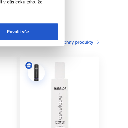
li v důsledku toho, že
Povolit vše
Všechny produkty
výrobku.