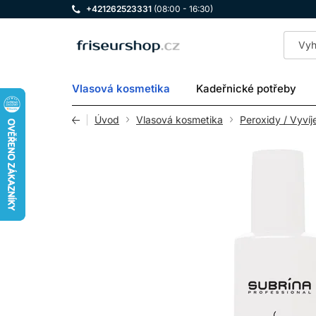
+421262523331
(08:00 - 16:30)
LOMAX
Vlasová kosmetika
Kadeřnické potřeby
Úvod
Vlasová kosmetika
Peroxidy / Vyvíj