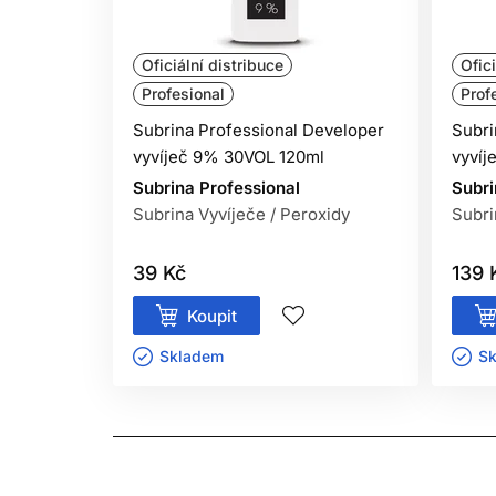
Oficiální distribuce
Ofici
Profesional
Prof
Subrina Professional Developer
Subri
vyvíječ 9% 30VOL 120ml
vyvíj
Subrina Professional
Subri
Subrina Vyvíječe / Peroxidy
Subri
39 Kč
139 
Koupit
Skladem ㅤ
Sk