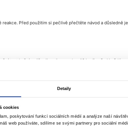
 reakce. Před použitím si pečlivě přečtěte návod a důsledně je
tační test kožní snášenlivosti proveden
48 hodin před každým p
nu předloktí) a nechte působit. Pokud se během testu nebo do 4
Detaily
oškozenou pokožku hlavy,
á cookies
i na barvení vlasů,
klam, poskytování funkcí sociálních médií a analýze naší návšt
etování černou hennou.
 náš web používáte, sdílíme se svými partnery pro sociální média