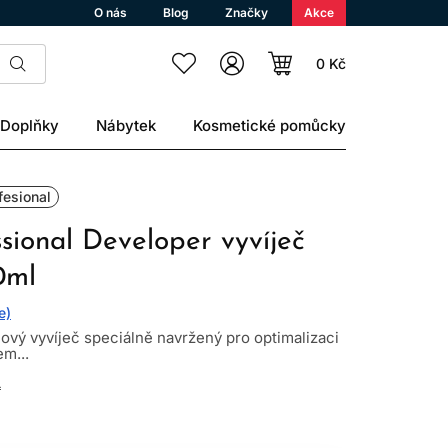
O nás
Blog
Značky
Akce
0 Kč
Doplňky
Nábytek
Kosmetické pomůcky
fesional
sional Developer vyvíječ
0ml
e)
ový vyvíječ speciálně navržený pro optimalizaci
em...
L