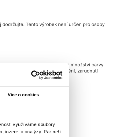
j dodržujte. Tento výrobek není určen pro osoby
oužitím produktu
. Naneste malé množství barvy
8 hodin objeví podráždění, svědění, zarudnutí
Více o cookies
ěvnosti využíváme soubory
, inzerci a analýzy. Partneři