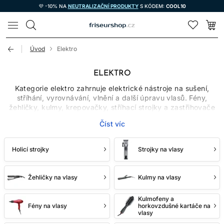
💜 -10% NA
NEUTRALIZAČNÍ PRODUKTY
S KÓDEM:
COOL10
LOMAX
Úvod
Elektro
ELEKTRO
Kategorie elektro zahrnuje elektrické nástroje na sušení,
stříhání, vyrovnávání, vlnění a další úpravu vlasů. Fény,
žehličky, kulmy, krepovačky, stříhací strojky a zastřihovače
mají rozdílné použití i technické parametry. Nejlepší výběr
Číst víc
proto nezačíná nejvyšším výkonem nebo počtem funkcí, ale
konkrétním úkolem, typem vlasů a frekvencí používání.
Profesionální zařízení může být navrženo pro delší provoz a
Holicí strojky
Strojky na vlasy
snadnější údržbu, stále však musí odpovídat pracovním
podmínkám a návodu výrobce.
Žehličky na vlasy
Kulmy na vlasy
FÉNY NA VYSOUŠENÍ A
Kulmofeny a
TVAROVÁNÍ
Fény na vlasy
horkovzdušné kartáče na
vlasy