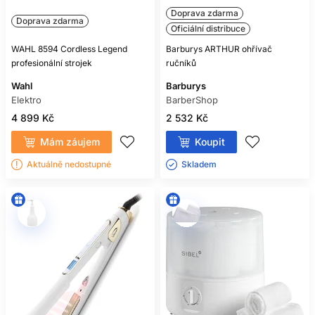
Doprava zdarma
Doprava zdarma
Oficiální distribuce
WAHL 8594 Cordless Legend
Barburys ARTHUR ohřívač
profesionální strojek
ručníků
Wahl
Barburys
Elektro
BarberShop
4 899 Kč
2 532 Kč
Mám záujem
Koupit
Aktuálně nedostupné
Skladem ㅤ