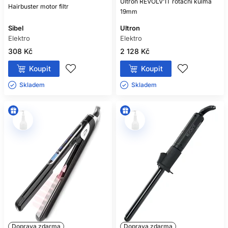
Ultron REVOLV'IT rotační kulma
Hairbuster motor filtr
19mm
Sibel
Ultron
Elektro
Elektro
308 Kč
2 128 Kč
Koupit
Koupit
Skladem ㅤ
Skladem ㅤ
Doprava zdarma
Doprava zdarma