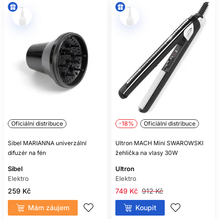
Oficiální distribuce
-18%
Oficiální distribuce
Sibel MARIANNA univerzální
Ultron MACH Mini SWAROWSKI
difuzér na fén
žehlička na vlasy 30W
Sibel
Ultron
Elektro
Elektro
259 Kč
749 Kč
912 Kč
Mám záujem
Koupit