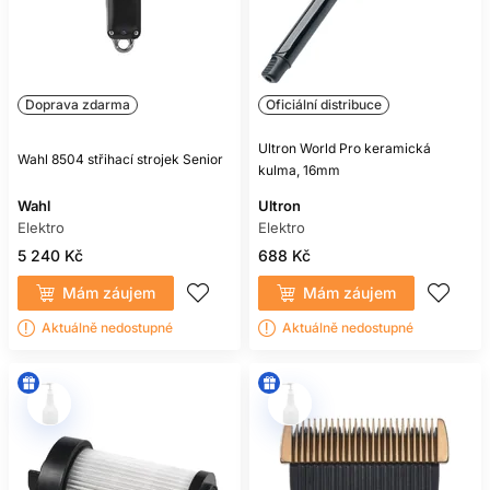
Doprava zdarma
Oficiální distribuce
Ultron World Pro keramická
Wahl 8504 střihací strojek Senior
kulma, 16mm
Wahl
Ultron
Elektro
Elektro
5 240 Kč
688 Kč
Mám záujem
Mám záujem
Aktuálně nedostupné
Aktuálně nedostupné