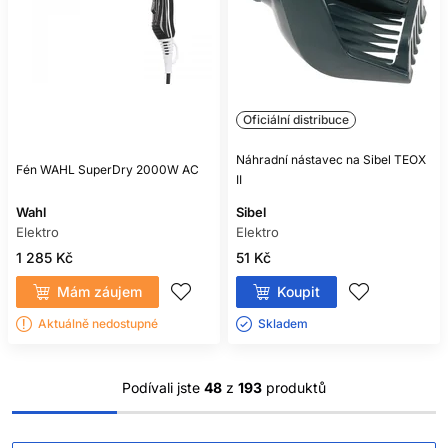
Oficiální distribuce
Náhradní nástavec na Sibel TEOX
Fén WAHL SuperDry 2000W AC
II
Wahl
Sibel
Elektro
Elektro
1 285 Kč
51 Kč
Mám záujem
Koupit
Aktuálně nedostupné
Skladem ㅤ
Podívali jste
48
z
193
produktů