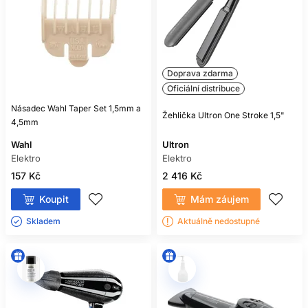
Doprava zdarma
Oficiální distribuce
Násadec Wahl Taper Set 1,5mm a
Žehlička Ultron One Stroke 1,5"
4,5mm
Wahl
Ultron
Elektro
Elektro
157 Kč
2 416 Kč
Koupit
Mám záujem
Skladem ㅤ
Aktuálně nedostupné