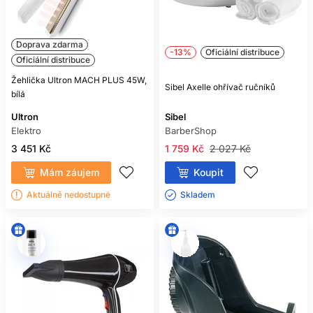
Doprava zdarma
-13%
Oficiální distribuce
Oficiální distribuce
Žehlička Ultron MACH PLUS 45W,
Sibel Axelle ohřívač ručníků
bílá
Ultron
Sibel
Elektro
BarberShop
3 451 Kč
1 759 Kč
2 027 Kč
Mám záujem
Koupit
Aktuálně nedostupné
Skladem ㅤ