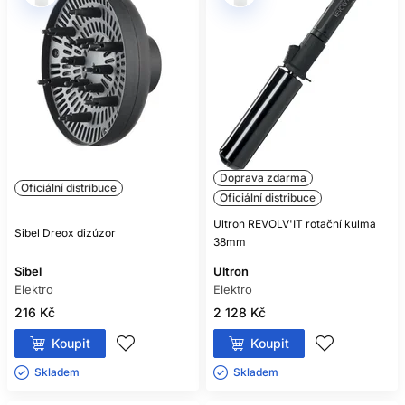
Doprava zdarma
Oficiální distribuce
Oficiální distribuce
Ultron REVOLV'IT rotační kulma
Sibel Dreox dizúzor
38mm
Sibel
Ultron
Elektro
Elektro
216 Kč
2 128 Kč
Koupit
Koupit
Skladem ㅤ
Skladem ㅤ