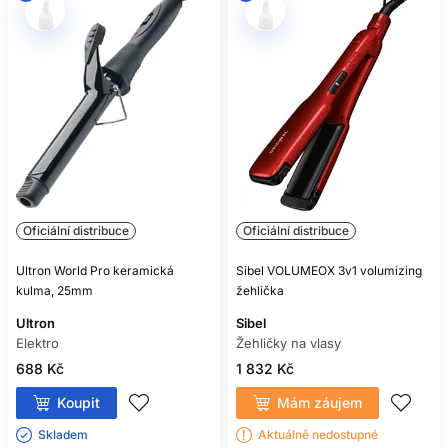
Oficiální distribuce
Oficiální distribuce
Ultron World Pro keramická
Sibel VOLUMEOX 3v1 volumizing
kulma, 25mm
žehlička
Ultron
Sibel
Elektro
Žehličky na vlasy
688 Kč
1 832 Kč
Koupit
Mám záujem
Skladem ㅤ
Aktuálně nedostupné