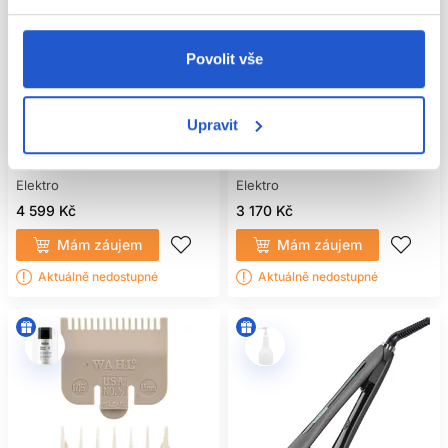
Doprava zdarma
Doprava zdarma
Povolit vše
WAHL 8171-016 Cordless Detailer
WAHL 8841-1516 Beret Stealth
profesionálny akumulátorový
profesionální kontúrovací strojek
Upravit
konturovací strojek
Wahl
Wahl
Elektro
Elektro
4 599 Kč
3 170 Kč
Mám záujem
Mám záujem
Aktuálně nedostupné
Aktuálně nedostupné