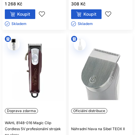
1 268 Kč
308 Kč
Koupit
Koupit
Skladem ㅤ
Skladem ㅤ
Doprava zdarma
Oficiální distribuce
WAHL 8148-016 Magic Clip
Cordless 5V profesionální strojek
Náhradní hlava na Sibel TEOX II
na vlasy