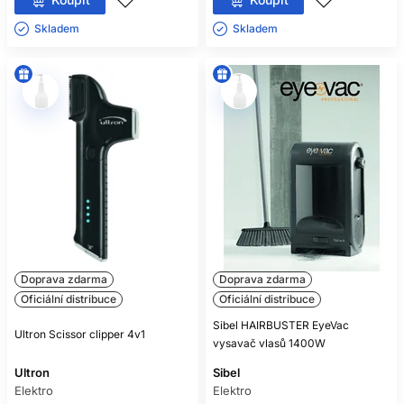
Skladem ㅤ
Skladem ㅤ
Doprava zdarma
Doprava zdarma
Oficiální distribuce
Oficiální distribuce
Sibel HAIRBUSTER EyeVac
Ultron Scissor clipper 4v1
vysavač vlasů 1400W
Ultron
Sibel
Elektro
Elektro