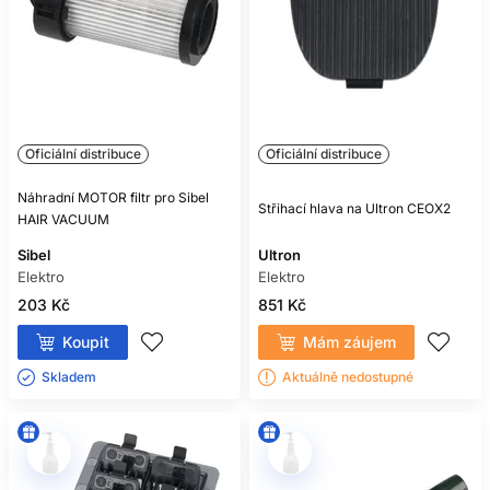
Oficiální distribuce
Oficiální distribuce
Náhradní MOTOR filtr pro Sibel
Střihací hlava na Ultron CEOX2
HAIR VACUUM
Sibel
Ultron
Elektro
Elektro
203 Kč
851 Kč
Koupit
Mám záujem
Skladem ㅤ
Aktuálně nedostupné