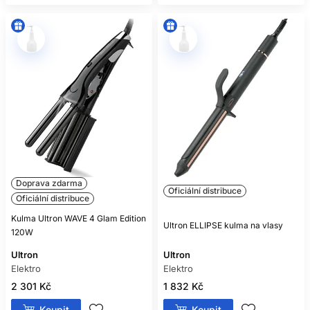
Doprava zdarma
Oficiální distribuce
Oficiální distribuce
Kulma Ultron WAVE 4 Glam Edition
Ultron ELLIPSE kulma na vlasy
120W
Ultron
Ultron
Elektro
Elektro
2 301 Kč
1 832 Kč
Koupit
Koupit