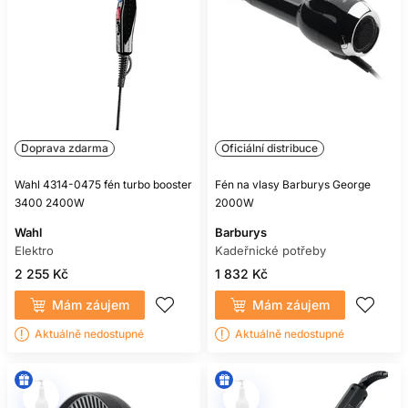
Doprava zdarma
Oficiální distribuce
Wahl 4314-0475 fén turbo booster
Fén na vlasy Barburys George
3400 2400W
2000W
Wahl
Barburys
Elektro
Kadeřnické potřeby
2 255 Kč
1 832 Kč
Mám záujem
Mám záujem
Aktuálně nedostupné
Aktuálně nedostupné