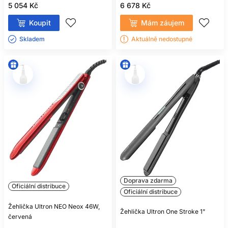
5 054 Kč
6 678 Kč
Koupit
Mám záujem
Skladem ㅤ
Aktuálně nedostupné
Doprava zdarma
Oficiální distribuce
Oficiální distribuce
Žehlička Ultron NEO Neox 46W,
Žehlička Ultron One Stroke 1"
červená