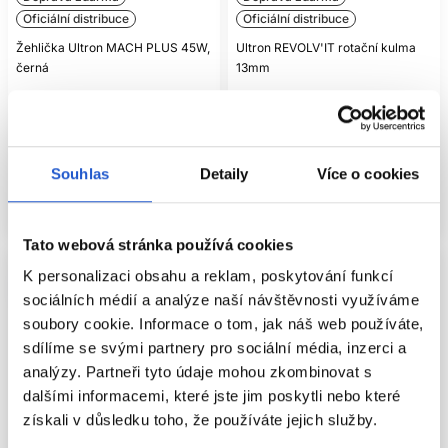
Oficiální distribuce
Oficiální distribuce
Žehlička Ultron MACH PLUS 45W,
Ultron REVOLV'IT rotační kulma
černá
13mm
Ultron
Ultron
Elektro
Elektro
3 451 Kč
2 128 Kč
Souhlas
Detaily
Více o cookies
Mám záujem
Koupit
Aktuálně nedostupné
Skladem ㅤ
Tato webová stránka používá cookies
K personalizaci obsahu a reklam, poskytování funkcí
sociálních médií a analýze naší návštěvnosti využíváme
soubory cookie. Informace o tom, jak náš web používáte,
sdílíme se svými partnery pro sociální média, inzerci a
analýzy. Partneři tyto údaje mohou zkombinovat s
dalšími informacemi, které jste jim poskytli nebo které
získali v důsledku toho, že používáte jejich služby.