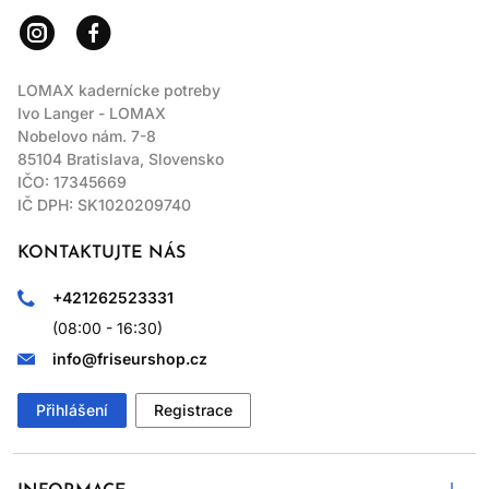
LOMAX kadernícke potreby
Ivo Langer - LOMAX
Nobelovo nám. 7-8
85104 Bratislava, Slovensko
IČO: 17345669
IČ DPH: SK1020209740
KONTAKTUJTE NÁS
+421262523331
(08:00 - 16:30)
info@friseurshop.cz
Přihlášení
Registrace