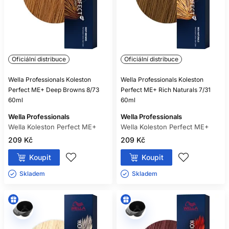
Ne. Riziko není nulové a povinný je test snášenlivosti podle
návodu. Při předchozí alergii barvu nepoužívejte bez
odborného posouzení.
Oficiální distribuce
Oficiální distribuce
Wella Professionals Koleston
Wella Professionals Koleston
Perfect ME+ Deep Browns 8/73
Perfect ME+ Rich Naturals 7/31
60ml
60ml
Wella Professionals
Wella Professionals
Wella Koleston Perfect ME+
Wella Koleston Perfect ME+
209 Kč
209 Kč
Koupit
Koupit
Skladem ㅤ
Skladem ㅤ