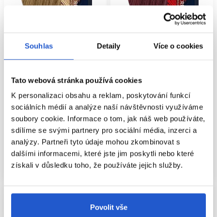
Souhlas
Detaily
Více o cookies
Oficiální distribuce
Oficiální distribuce
Wella Professionals Koleston
Wella Professionals Koleston
Tato webová stránka používá cookies
Perfect ME+ Pure Naturals 8/07
Perfect ME+ Vibrant Reds 55/65
K personalizaci obsahu a reklam, poskytování funkcí
60ml
60ml
sociálních médií a analýze naší návštěvnosti využíváme
Wella Professionals
Wella Professionals
soubory cookie. Informace o tom, jak náš web používáte,
Wella Koleston Perfect ME+
Wella Koleston Perfect ME+
sdílíme se svými partnery pro sociální média, inzerci a
209 Kč
209 Kč
analýzy. Partneři tyto údaje mohou zkombinovat s
Koupit
Koupit
dalšími informacemi, které jste jim poskytli nebo které
získali v důsledku toho, že používáte jejich služby.
Skladem ㅤ
Skladem ㅤ
Povolit vše