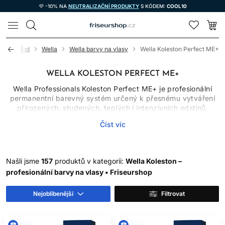
💜 -10% NA
NEUTRALIZAČNÍ PRODUKTY
S KÓDEM:
COOL10
LOMAX
Úvod
Wella
Wella barvy na vlasy
Wella Koleston Perfect ME+
WELLA KOLESTON PERFECT ME+
Wella Professionals Koleston Perfect ME+ je profesionální
permanentní barevný systém určený k přesnému vytváření
přirozených, studených, teplých i intenzivních odstínů.
Nabídka zahrnuje více barevných skupin včetně přirozených
Číst víc
tónů, hnědých, červených, speciálních blond a korekčních
odstínů. Profesionální barvy na vlasy z této linie se aktivují
kompatibilním Welloxon Perfect a jejich výsledek závisí na
správné diagnostice, formulaci, míchání a aplikaci.
Našli jsme
157
produktů v kategorii:
Wella Koleston –
Koleston Perfect není připravená přímá barva. Je to oxidační
profesionální barvy na vlasy • Friseurshop
systém určený zejména pro školené kadeřníky. Odstín z
katalogu nelze chápat jako garantovaný výsledek bez
Nejoblíbenější
Filtrovat
ohledu na výchozí vlasy.
CO ZNAMENÁ