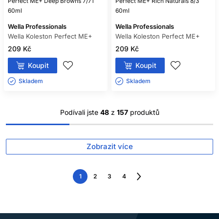
Perfect ME+ Deep Browns 7/71
Perfect ME+ Rich Naturals 8/3
60ml
60ml
Wella Professionals
Wella Professionals
Wella Koleston Perfect ME+
Wella Koleston Perfect ME+
209 Kč
209 Kč
Koupit
Koupit
Skladem ㅤ
Skladem ㅤ
Podívali jste
48
z
157
produktů
Zobrazit více
1
2
3
4
Následující
strana