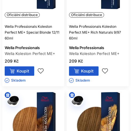
ZÁKAZNÍKŮ
Oficiální distribuce
Oficiální distribuce
JE KOLESTON PERFECT
PERMANENTNÍ BARVA?
Wella Professionals Koleston
Wella Professionals Koleston
Perfect ME+ Special Blonde 12/11
Perfect ME+ Rich Naturals 9/97
Ano. Jedná se o profesionální oxidační systém, který se
60ml
60ml
používá s kompatibilním vyvíječem Welloxon Perfect.
Wella Professionals
Wella Professionals
JAKÝ JE BĚŽNÝ MÍCHACÍ
Wella Koleston Perfect ME+
Wella Koleston Perfect ME+
POMĚR?
209 Kč
209 Kč
Běžné odstíny se obvykle míchají 1 : 1, Special Blonde 1 : 2.
Koupit
Koupit
Vždy zkontrolujte návod konkrétní skupiny.
Skladem ㅤ
Skladem ㅤ
ZAKRYJE ŠEDIVÉ VLASY?
Při správné formulaci může poskytnout vysoké krytí. Podle
procenta šedin se přidává vhodný přirozený odstín.
ZNAMENÁ ME+, ŽE BARVA
NEMŮŽE VYVOLAT ALERGII?