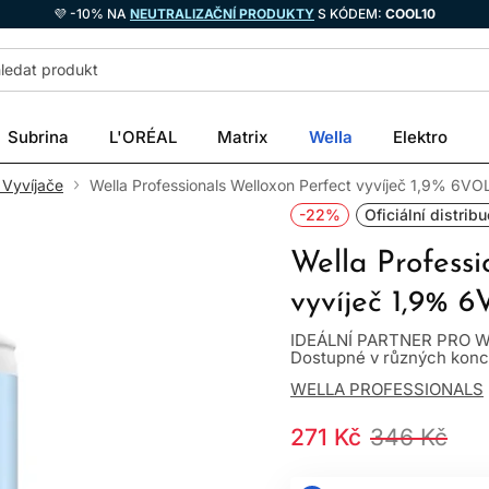
💜 -10% NA
NEUTRALIZAČNÍ PRODUKTY
S KÓDEM:
COOL10
Subrina
L'ORÉAL
Matrix
Wella
Elektro
 Vyvíjače
Wella Professionals Welloxon Perfect vyvíječ 1,9% 6VO
-22%
Oficiální distrib
Wella Professi
vyvíječ 1,9% 
IDEÁLNÍ PARTNER PRO 
Dostupné v různých konce
WELLA PROFESSIONALS
271 Kč
346 Kč