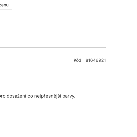
 cenu
Kód: 181646921
o dosažení co nejpřesnější barvy.