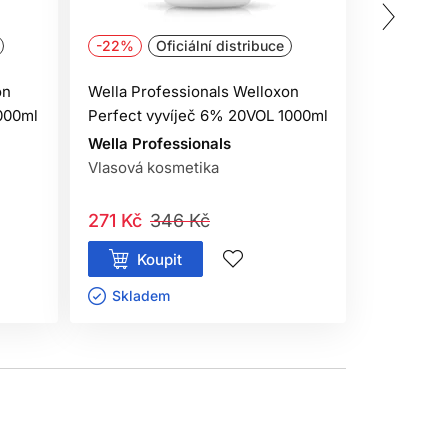
-22%
Oficiální distribuce
Oficiální 
výrobku.
on
Wella Professionals Welloxon
Wella Pro
000ml
Perfect vyvíječ 6% 20VOL 1000ml
emulze 1
Wella Professionals
Wella Pro
Vlasová kosmetika
Vlasová k
271 Kč
346 Kč
245 Kč
Koupit
Kou
Skladem ㅤ
Sklade