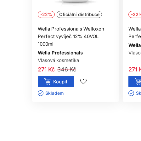
Po aplikaci vlasy důkladně opláchněte.
-22%
Oficiální distribuce
-22
Dodržování uvedených pokynů pomáhá minimalizov
Wella Professionals Welloxon
Wella
Perfect vyvíječ 12% 40VOL
Perfe
1000ml
Wella
Wella Professionals
Vlaso
Vlasová kosmetika
271 Kč
346 Kč
271 
Koupit
Skladem ㅤ
Sk