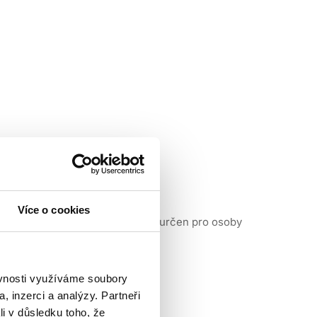
Více o cookies
j dodržujte. Tento výrobek není určen pro osoby
ěvnosti využíváme soubory
, inzerci a analýzy. Partneři
li v důsledku toho, že
oužitím produktu
. Naneste malé množství barvy