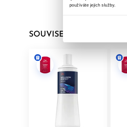
na čistou, suchou pokožku (např. na vnitřní stra
používáte jejich služby.
nebo jiné reakce, výrobek nepoužívejte.
NEBARVĚTE VLASY, POKUD:
SOUVISEJÍCÍ PRODUKTY
máte vyrážky, citlivou, podrážděnou nebo p
jste v minulosti zaznamenali alergickou reakc
jste již měli alergickou reakci na dočasné t
BEZPEČNOSTNÍ OPATŘENÍ:
Zabraňte kontaktu s očima. Při zasažení očí
Nepoužívejte na barvení řas a obočí.
Používejte vhodné ochranné rukavice.
Uchovávejte mimo dosah dětí.
Výrobek je určen
pouze pro profesionální p