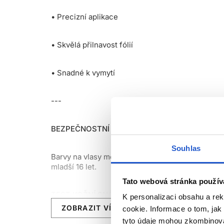
• Precizní aplikace
• Skvělá přilnavost fólií
• Snadné k vymytí
---
BEZPEČNOSTNÍ UPOZORNĚNÍ
Souhlas
Barvy na vlasy mohou způsobit závažné alergické
mladší 16 let.
Tato webová stránka použív
TEST
KOŽNÍ SNÁŠENLIVOSTI
K personalizaci obsahu a re
ZOBRAZIT VÍCE
cookie. Informace o tom, jak
tyto údaje mohou zkombinovat
Aby se předešlo alergické reakci, musí být orien