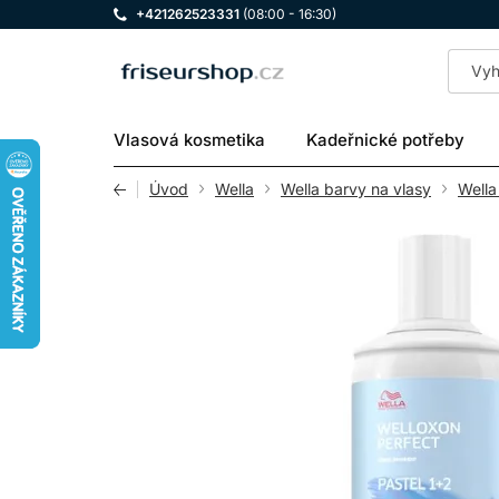
+421262523331
(08:00 - 16:30)
LOMAX
Vlasová kosmetika
Kadeřnické potřeby
Úvod
Wella
Wella barvy na vlasy
Wella