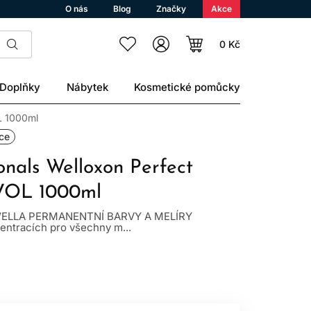
O nás
Blog
Značky
Akce
0 Kč
Doplňky
Nábytek
Kosmetické pomůcky
L 1000ml
uce
onals Welloxon Perfect
6VOL 1000ml
WELLA PERMANENTNÍ BARVY A MELÍRY
ntracích pro všechny m...