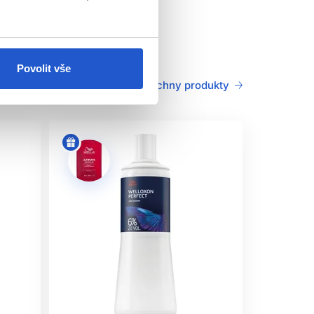
8 hodin objeví podráždění, svědění, zarudnutí
Povolit vše
Všechny produkty