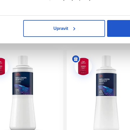
nu předloktí) a nechte působit. Pokud se během testu nebo do 4
Upravit
oškozenou pokožku hlavy,
i na barvení vlasů,
etování černou hennou.
 je ihned důkladně vypláchněte vodou.
oužití v kadeřnických salonech
.