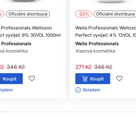
%
Oficiální distribuce
-22%
Oficiální distribuce
at riziko alergických reakcí a zajišťuje bezpečné používání 
 Professionals Welloxon
Wella Professionals Wellox
ct vyvíječ 9% 30VOL 1000ml
Perfect vyvíječ 4% 13VOL 1
 Professionals
Wella Professionals
vá kosmetika
Vlasová kosmetika
Kč
346 Kč
271 Kč
346 Kč
Koupit
Koupit
ladem ㅤ
Skladem ㅤ