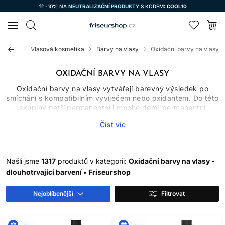
💜 -10% NA
NEUTRALIZAČNÍ PRODUKTY
S KÓDEM:
COOL10
LOMAX
Úvod
Vlasová kosmetika
Barvy na vlasy
Oxidační barvy na vlasy
OXIDAČNÍ BARVY NA VLASY
Oxidační barvy na vlasy vytvářejí barevný výsledek po
smíchání s kompatibilním vyvíječem nebo oxidantem. Do této
skupiny patří permanentní i mnohé demi-permanentní
systémy, které se liší chemismem, míchacím poměrem,
Číst víc
dobou působení, schopností zesvětlovat přirozený pigment
a mírou krytí šedivých vlasů. Oxidační barvy proto nelze
vybírat pouze podle obrázku odstínu. Důležitý je výchozí
podklad, historie vlasů, cílová hloubka a přesný návod
Našli jsme
1317
produktů v kategorii:
Oxidační barvy na vlasy -
výrobce.
dlouhotrvající barvení • Friseurshop
JAK OXIDAČNÍ BARVY
Nejoblíbenější
Filtrovat
FUNGUJÍ
Po spojení barvicího krému nebo gelu s určeným oxidantem