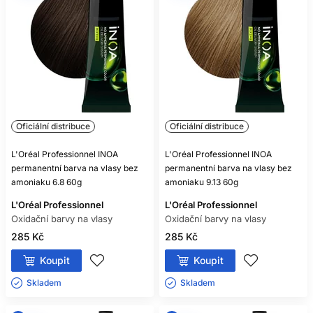
Téměř všechny ano, ale vždy se řiďte označením
konkrétního produktu.
MOHU SMÍCHAT BARVU A
OXIDANT RŮZNÝCH ZNAČEK?
Pouze pokud to výrobce výslovně povoluje; bezpečnou
volbou je kompatibilní systém jedné řady.
Oficiální distribuce
Oficiální distribuce
ZESVĚTLÍ SVĚTLÁ BARVA TMAVÉ
BARVENÉ VLASY?
L'Oréal Professionnel INOA
L'Oréal Professionnel INOA
permanentní barva na vlasy bez
permanentní barva na vlasy bez
Zpravidla nikoliv spolehlivě, protože oxidační barva běžně
amoniaku 6.8 60g
amoniaku 9.13 60g
nezesvětluje již vytvořený umělý pigment.
L'Oréal Professionnel
L'Oréal Professionnel
JE BEZAMONIAKOVÁ BARVA
Oxidační barvy na vlasy
Oxidační barvy na vlasy
NEALERGENNÍ?
285 Kč
285 Kč
Ne. I bezamoniaková oxidační barva může obsahovat
Koupit
Koupit
alergizující barvicí látky.
Skladem ㅤ
Skladem ㅤ