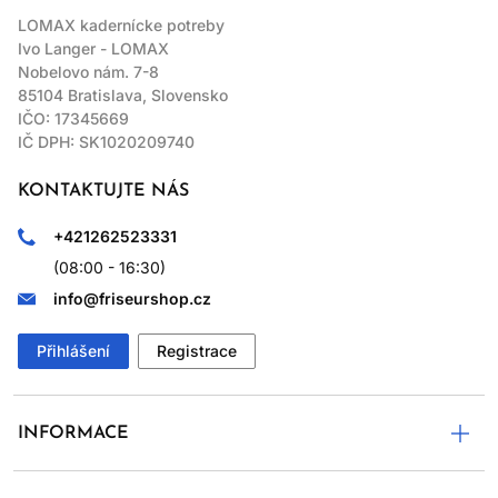
LOMAX kadernícke potreby
Ivo Langer - LOMAX
Nobelovo nám. 7-8
85104 Bratislava, Slovensko
IČO: 17345669
IČ DPH: SK1020209740
KONTAKTUJTE NÁS
+421262523331
(08:00 - 16:30)
info@friseurshop.cz
Přihlášení
Registrace
INFORMACE