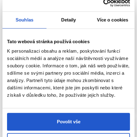
Souhlas
Detaily
Více o cookies
Oficiální distribuce
Oficiální distribuce
Tato webová stránka používá cookies
L'Oréal Professionnel INOA
L'Oréal Professionnel INOA
K personalizaci obsahu a reklam, poskytování funkcí
permanentní barva na vlasy bez
permanentní barva na vlasy bez
sociálních médií a analýze naší návštěvnosti využíváme
amoniaku 5.5 60g
amoniaku 4.8 60g
soubory cookie. Informace o tom, jak náš web používáte,
L'Oréal Professionnel
L'Oréal Professionnel
sdílíme se svými partnery pro sociální média, inzerci a
Oxidační barvy na vlasy
Oxidační barvy na vlasy
analýzy. Partneři tyto údaje mohou zkombinovat s
285 Kč
285 Kč
dalšími informacemi, které jste jim poskytli nebo které
získali v důsledku toho, že používáte jejich služby.
Koupit
Koupit
Skladem ㅤ
Skladem ㅤ
Povolit vše