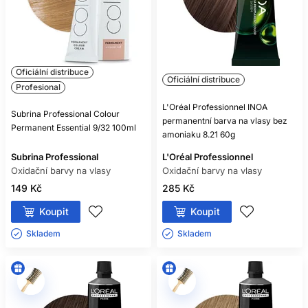
přizpůsobte pokožce i vlasům.
PROFESIONÁLNÍ
PLÁNOVÁNÍ RECEPTURY
Oficiální distribuce
Oficiální distribuce
Před službou si zapište použitou řadu, odstíny, poměr,
Profesional
oxidant, čas a výsledek. Takový záznam umožní recepturu
L'Oréal Professionnel INOA
při další návštěvě přesně zopakovat nebo cíleně upravit.
Subrina Professional Colour
permanentní barva na vlasy bez
Fotografie při stejném osvětlení je užitečnější než spoléhání
Permanent Essential 9/32 100ml
amoniaku 8.21 60g
se na paměť.
Při korekci, neznámé historii, velmi porézních vlasech nebo
Subrina Professional
L'Oréal Professionnel
výrazné změně odstínu proveďte zkoušku na pramínku.
Oxidační barvy na vlasy
Oxidační barvy na vlasy
Profesionální diagnostika šetří čas i kvalitu vlasů.
149 Kč
285 Kč
ČASTÉ DOTAZY
Koupit
Koupit
ZÁKAZNÍKŮ
Skladem ㅤ
Skladem ㅤ
POTŘEBUJE KAŽDÁ OXIDAČNÍ
BARVA VYVÍJEČ?