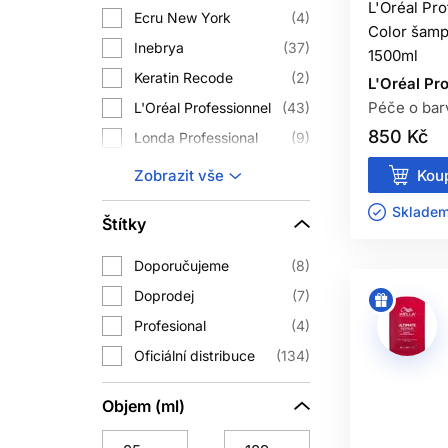
L'Oréal Pr
Ecru New York
4
Color šamp
U jemných vlasů začněte menším množ
Inebrya
37
1500ml
Keratin Recode
2
L'Oréal Pr
MAS
Péče o bar
L'Oréal Professionnel
43
850 Kč
Londa Professional
9
Maska na suché vlasy
může doplnit
Matrix
30
používat při každém my
Koup
Zobrazit vše
Ref Stockholm
23
Dodržte doporučenou dobu působení
Skladem 
Štítky
Schwarzkopf
1
Professional
Doporučujeme
8
OLEJ N
Subrina Professional
16
Doprodej
7
Wella Professionals
26
Olej na vlasy se nejčastěji používá
Profesional
4
Nehydratuje vlas tím, že by do 
Oficiální distribuce
134
Začněte jednou až několika kapkami p
Objem (ml)
tep