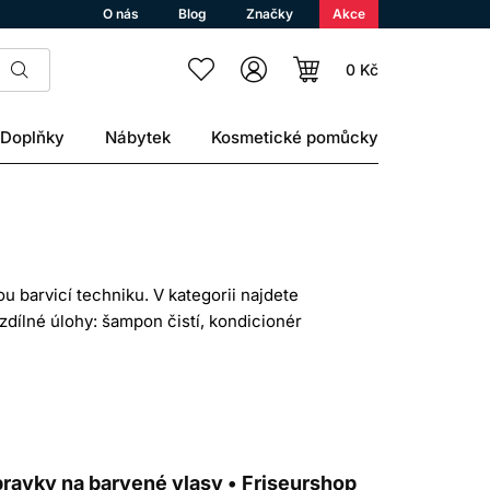
O nás
Blog
Značky
Akce
0 Kč
Doplňky
Nábytek
Kosmetické pomůcky
ou barvicí techniku. V kategorii najdete
ozdílné úlohy: šampon čistí, kondicionér
há s úpravou a ochranou.
vody i přirozeným odrůstáním. Správně
 lesklejší.
pravky na barvené vlasy • Friseurshop