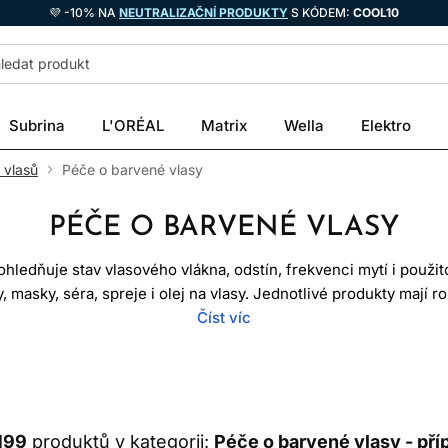
💜 -10% NA
NEUTRALIZAČNÍ PRODUKTY
S KÓDEM:
COOL10
Subrina
L'ORÉAL
Matrix
Wella
Elektro
 vlasů
Péče o barvené vlasy
PÉČE O BARVENÉ VLASY
ohledňuje stav vlasového vlákna, odstín, frekvenci mytí i použit
masky, séra, spreje i olej na vlasy. Jednotlivé produkty mají r
skytuje intenzivnější kondicionování a bezoplachová péče pomá
Číst víc
nutí úplně. Barva se mění mytím, působením tepla, UV záření, 
tina však může omezit zbytečné vymývání a udržet vlasy hladší a
CO SE DĚJE PO BARVENÍ
199
produktů v kategorii:
Péče o barvené vlasy - pří