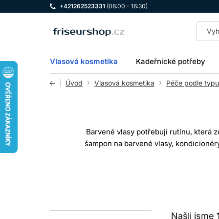
+421262523331
(08:00 - 16:30)
LOMAX
Vlasová kosmetika
Kadeřnické potřeby
Úvod
Vlasová kosmetika
Péče podle typu
Barvené vlasy potřebují rutinu, která z
šampon na barvené vlasy, kondicionéry, 
snižuje tření, maska po
Žádný produkt nedokáže zastavit bled
zvolená ru
Našli jsme