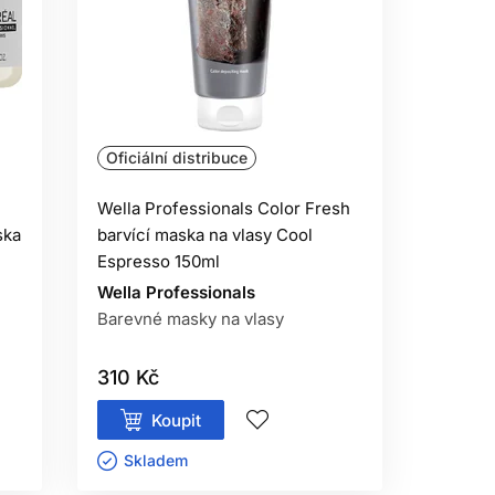
RA
em. Každý produkt má jiný účel, proto
í a způsob aktivace.
oskytne více ochrany. Přebytek může
Oficiální distribuce
YTÍ
Wella Professionals Color Fresh
ska
barvící maska ​​na vlasy Cool
 Používejte příjemně vlažnou vodu a
Espresso 150ml
výrazného maštění.
Wella Professionals
ké mytí. Nánosy pravidelně smyjte.
Barevné masky na vlasy
VLASŮ
310 Kč
te nejnižší teplotu, která přináší
Koupit
 žehličku používejte pouze na suché
Skladem ㅤ