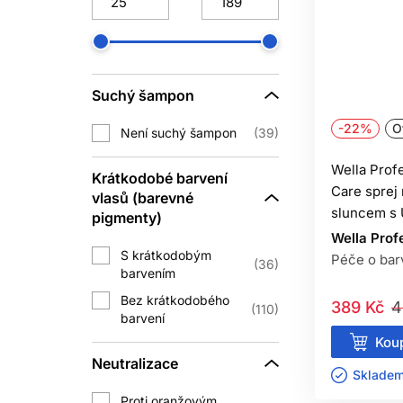
B
Bezoplachová péče může usnadnit rozč
čtěte návod. Pokud 
Suchý šampon
Sérum může být lehké i bohaté. Nan
-22%
O
Není suchý šampon
39
TE
Wella Prof
Krátkodobé barvení
Care sprej
vlasů (barevné
Velmi horká voda může zvyšovat drs
sluncem s 
pigmenty)
frekvenci přizpůs
Wella Prof
S krátkodobým
Suchý šampon může mytí občas oddá
Péče o bar
36
barvením
TEPE
Bez krátkodobého
389 Kč
4
110
barvení
Fén, žehlička a kulma mohou při v
Koup
požadovaný výsledek, a vhodnou tep
Neutralizace
Skladem 
Proti oranžovým