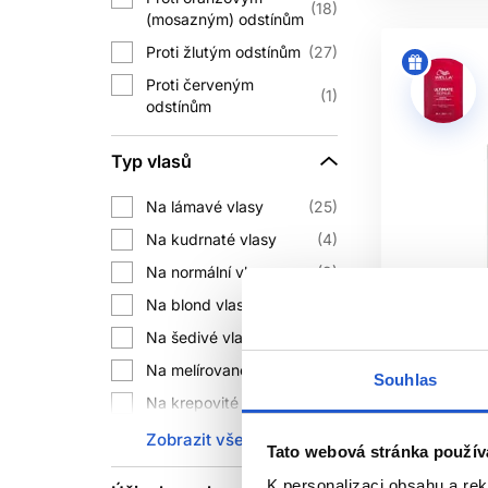
18
Tepelná ochrana snižuje
(mosazným) odstínům
Proti žlutým odstínům
27
UV
Proti červeným
1
odstínům
Slunce může ovlivnit pigment i vlaso
tvrzením používejte podle
Typ vlasů
Blond a porézní vlasy mohou po ko
zelené barvivo. Při problému zvo
Na lámavé vlasy
25
Na kudrnaté vlasy
4
B
Na normální vlasy
9
Fialové, modré nebo pigmentované ša
Na blond vlasy
51
ke každodennímu použití pro každ
Na šedivé vlasy
31
Na melírované vlasy
84
-36%
O
Souhlas
Tónovací produkt n
Na krepovité vlasy
3
Wella Profe
Na oslabené vlasy
5
Zobrazit vše
JAK PR
Tato webová stránka použív
Reflection
Na křehké vlasy
12
olej pro je
K personalizaci obsahu a re