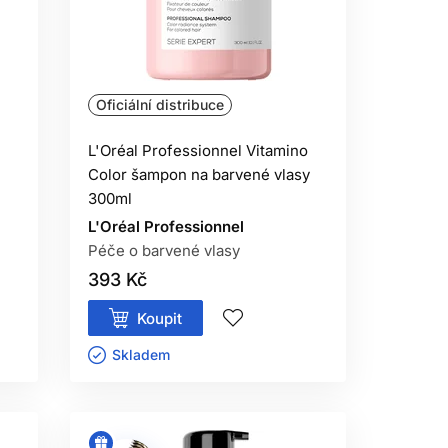
piny tenzidů.
Oficiální distribuce
hosti a poškození.
L'Oréal Professionnel Vitamino
M?
Color šampon na barvené vlasy
užití povoluje.
300ml
L'Oréal Professionnel
Péče o barvené vlasy
sledná péče.
393 Kč
Koupit
Skladem ㅤ