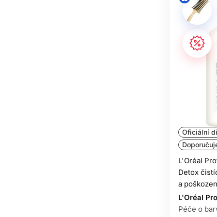
Oficiální d
Doporučuj
L'Oréal Pr
Detox čist
a poškozen
L'Oréal Pr
Péče o bar