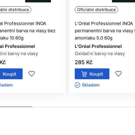
ální distribuce
Oficiální distribuce
al Professionnel INOA
L'Oréal Professionnel INOA
nentní barva na vlasy bez
permanentní barva na vlasy
oškozenou pokožku hlavy,
aku 10 60g
amoniaku 5.0 60g
i na barvení vlasů,
al Professionnel
L'Oréal Professionnel
etování černou hennou.
ční barvy na vlasy
Oxidační barvy na vlasy
Kč
285 Kč
Koupit
Koupit
 je ihned důkladně vypláchněte vodou.
ladem ㅤ
Skladem ㅤ
oužití v kadeřnických salonech
.