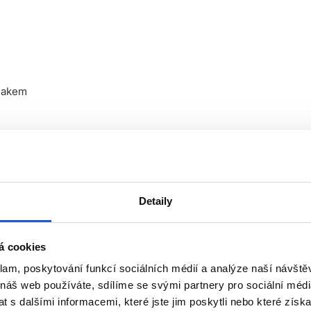
niakem
Detaily
ožkách hlavy
á cookies
klam, poskytování funkcí sociálních médií a analýze naší návšt
 vyvíječem. Poměr míchání:
 náš web používáte, sdílíme se svými partnery pro sociální média
 s dalšími informacemi, které jste jim poskytli nebo které získa