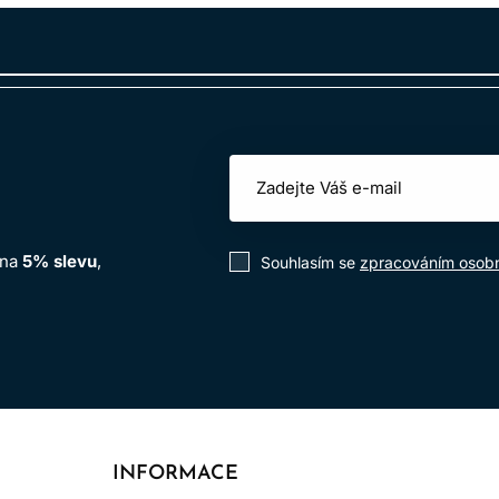
at riziko alergických reakcí a zajišťuje bezpečné používání 
 na
5% slevu
,
Souhlasím se
zpracováním osobn
INFORMACE