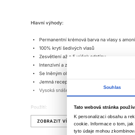
Hlavní výhody:
Permanentní krémová barva na vlasy s amo
100% krytí šedivých vlasů
Zesvětlení až o 5 výšek odstínu
Intenzivní a zářivé barvy
Se lněným olejem a Aloe Vera
Jemná receptura s vyváženou zásaditostí
Souhlas
Vysoká snášenlivost i na nejcitlivějších pok
Použití:
Tato webová stránka použív
K personalizaci obsahu a re
ZOBRAZIT VÍCE
Aplikujte barvu na neumyté suché vlasy spolu s
cookie. Informace o tom, jak
tyto údaje mohou zkombinovat