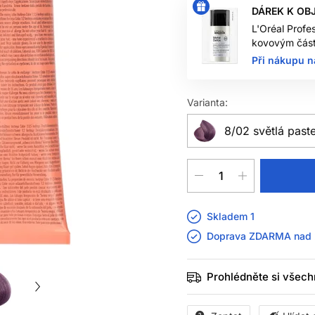
DÁREK K OB
L'Oréal Profe
kovovým část
Při nákupu n
Varianta:
8/02 světlá past
Skladem 1
Doprava ZDARMA nad
Prohlédněte si všech