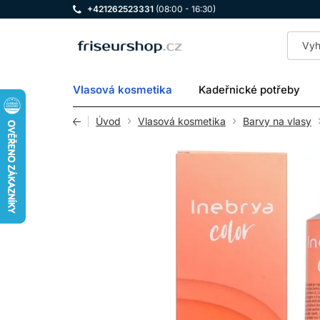
+421262523331
(08:00 - 16:30)
LOMAX
Vlasová kosmetika
Kadeřnické potřeby
Úvod
Vlasová kosmetika
Barvy na vlasy