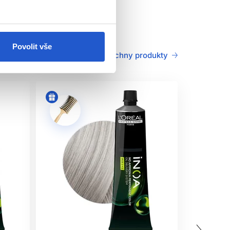
Povolit vše
Všechny produkty
j dodržujte. Tento výrobek není určen pro osoby
oužitím produktu
. Naneste malé množství barvy
8 hodin objeví podráždění, svědění, zarudnutí