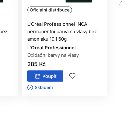
Oficiální distribuce
Oficiální 
L'Oréal Professionnel INOA
L'Oréal P
 bez
permanentní barva na vlasy bez
permanent
amoniaku 10.1 60g
amoniaku 
L'Oréal Professionnel
L'Oréal P
Oxidační barvy na vlasy
Oxidační 
285 Kč
285 Kč
Koupit
Kou
Skladem ㅤ
Sklade