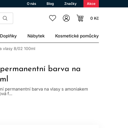
O nás
Blog
Značky
Akce
0 Kč
Doplňky
Nábytek
Kosmetické pomůcky
a vlasy 8/02 100ml
 permanentní barva na
0ml
lní permanentní barva na vlasy s amoniakem
vá f...