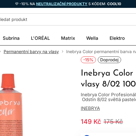
💜 -10% NA
NEUTRALIZAČNÍ PRODUKTY
S KÓDEM:
COOL10
Subrina
L'ORÉAL
Matrix
Wella
Elektro
Permanentní barvy na vlasy
Inebrya Color permanentní barva n
-15%
Doprodej
Inebrya Color
vlasy 8/02 10
Inebrya Color Profesioná
Odstín 8/02 světlá pastelo
INEBRYA
149 Kč
175 Kč