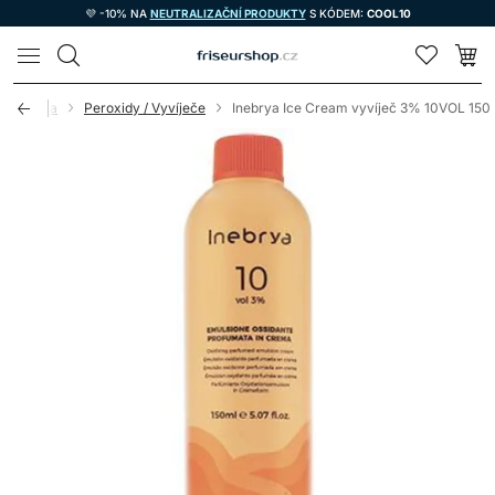
💜 -10% NA
NEUTRALIZAČNÍ PRODUKTY
S KÓDEM:
COOL10
LOMAX
kosmetika
Peroxidy / Vyvíječe
Inebrya Ice Cream vyvíječ 3% 10VOL 150