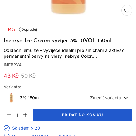
-14%
Doprodej
Inebrya Ice Cream vyvíječ 3% 10VOL 150ml
Oxidační emulze - vyvíječe ideální pro smíchání a aktivaci
permanentní barvy na vlasy Inebrya Color,...
INEBRYA
43 Kč
50 Kč
Varianta:
3% 150ml
PŘIDAT DO KOŠÍKU
Skladem > 20