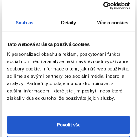
---
BEZPEČNOSTNÍ UPOZORNĚNÍ
Souhlas
Detaily
Více o cookies
Barvy na vlasy mohou způsobit závažné alergické reakce. Před
použitím si pečlivě přečtěte návod a důsledně jej dodržujte.
Tato webová stránka používá cookies
Tento výrobek není určen pro osoby mladší 16 let.
K personalizaci obsahu a reklam, poskytování funkcí
TEST
KOŽNÍ SNÁŠENLIVOSTI
sociálních médií a analýze naší návštěvnosti využíváme
soubory cookie. Informace o tom, jak náš web používáte,
Aby se předešlo alergické reakci, musí být orientační test kožní
sdílíme se svými partnery pro sociální média, inzerci a
snášenlivosti proveden
48 hodin před každým použitím
analýzy. Partneři tyto údaje mohou zkombinovat s
produktu
. Naneste malé množství barvy na čistou, suchou
ZOBRAZIT VÍCE
dalšími informacemi, které jste jim poskytli nebo které
pokožku (např. na vnitřní stranu předloktí) a nechte působit.
získali v důsledku toho, že používáte jejich služby.
Pokud se během testu nebo do 48 hodin objeví podráždění,
svědění, zarudnutí nebo jiné reakce, výrobek nepoužívejte.
Parametry
NEBARVĚTE VLASY, POKUD:
Značka
Povolit vše
máte vyrážky, citlivou, podrážděnou nebo poškozenou