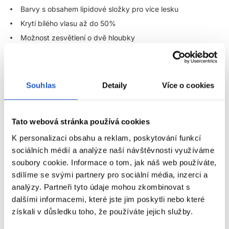
Barvy s obsahem lipidové složky pro více lesku
Krytí bílého vlasu až do 50%
Možnost zesvětlení o dvě hloubky
Jednoduché vyrovnání vlasů, od kořínků až po konečky
Formule barev bez amoniaku
43 kombinovatelných odstínů
Souhlas
Detaily
Více o cookies
Stálost barvy až po 24 umytí (dle poréznosti vlasů)
Míchací poměr:
Kombinujte vždy demi-permanentní barvu s
Tato webová stránka používá cookies
vyvíjecí emulzí Londa Professional Extra Rich Creme Emulsion
K personalizaci obsahu a reklam, poskytování funkcí
Demi-Permanent Developer 1,9%
nebo
Demi-Permanent
Developer 4%
.
sociálních médií a analýze naší návštěvnosti využíváme
soubory cookie. Informace o tom, jak náš web používáte,
Míchací poměr pro všechny demi-permanentní barvy je 1:2
sdílíme se svými partnery pro sociální média, inzerci a
(Např. 30g barevného krému + 60g emulze).
analýzy. Partneři tyto údaje mohou zkombinovat s
dalšími informacemi, které jste jim poskytli nebo které
Aplikace:
ZOBRAZIT VÍCE
získali v důsledku toho, že používáte jejich služby.
Pro efektivnější a rychlejší aplikaci doporučujeme použít