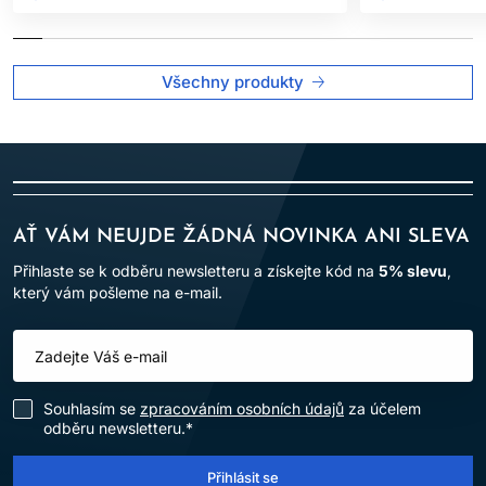
hennou.
BEZPEČNOSTNÍ OPATŘENÍ:
Všechny produkty
Zabraňte kontaktu s očima. Při zasažení očí je ihned
důkladně vypláchněte vodou.
Nepoužívejte na barvení řas a obočí.
Používejte vhodné ochranné rukavice.
Uchovávejte mimo dosah dětí.
AŤ VÁM NEUJDE ŽÁDNÁ NOVINKA ANI SLEVA
Výrobek je určen
pouze pro profesionální použití v
kadeřnických salonech
.
Přihlaste se k odběru newsletteru a získejte kód na
5% slevu
,
který vám pošleme na e-mail.
Po aplikaci vlasy důkladně opláchněte.
Dodržování uvedených pokynů pomáhá minimalizovat riziko
alergických reakcí a zajišťuje bezpečné používání výrobku.
Souhlasím se
zpracováním osobních údajů
za účelem
odběru newsletteru.*
Přihlásit se