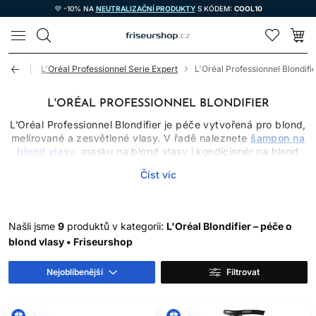
💜 -10% NA
NEUTRALIZAČNÍ PRODUKTY
S KÓDEM:
COOL10
LOMAX
l péče
L'Oréal Professionnel Serie Expert
L'Oréal Professionnel Blondifi
L'ORÉAL PROFESSIONNEL BLONDIFIER
L’Oréal Professionnel Blondifier je péče vytvořená pro blond,
melírované a zesvětlené vlasy. V řadě naleznete
šampon na
blond vlasy
, masku na blond vlasy i kondicionér na blond
vlasy podle aktuální nabídky. Produkty pomáhají čistit,
Číst víc
kondicionovat a zlepšit lesk délek, které bývají po
zesvětlování poréznější a náchylnější k zacuchávání.
PÉČE PODLE STAVU
Našli jsme
9
produktů v kategorii:
L'Oréal Blondifier – péče o
blond vlasy • Friseurshop
BLOND VLASŮ
Šampon aplikujte zejména na pokožku hlavy. Kondicionér
Nejoblíbenější
Filtrovat
nebo masku naneste do délek, nechte působit podle návodu
a důkladně opláchněte. Dobré kondicionování snižuje tření a
pomáhá vlasům působit hladčeji; nedokáže však vrátit