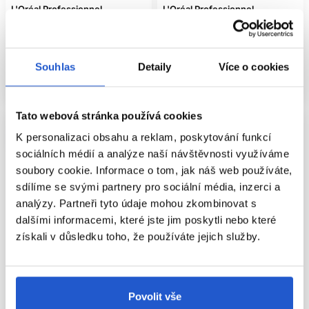
suchosti, tloušťky a zatížení. Delší působení, než uvádí
L'Oréal Professionnel
L'Oréal Professionnel
výrobce, není automaticky účinnější.
Péče o krepovité vlasy
Kondicionéry
393 Kč
Pokud jsou vlasy po masce měkké, ale bez objemu, snižte
865 Kč
dávku. Pokud zůstávají drsné a zacuchávají se, zvolte
Koupit
Mám záujem
Souhlas
Detaily
Více o cookies
bohatší péči nebo přidejte malé množství bezoplachového
produktu.
Skladem ㅤ
Aktuálně nedostupné
BLONDIFIER PRO MELÍR A
Tato webová stránka používá cookies
BALAYAGE
K personalizaci obsahu a reklam, poskytování funkcí
sociálních médií a analýze naší návštěvnosti využíváme
U melíru nanášejte péči rovnoměrně, ale sledujte nejvíce
soubory cookie. Informace o tom, jak náš web používáte,
zesvětlené části. Balayage může mít světlé konce a tmavší
kořínky, proto kondicionér soustřeďte do délek a pokožku
sdílíme se svými partnery pro sociální média, inzerci a
čistěte podle jejích potřeb.
analýzy. Partneři tyto údaje mohou zkombinovat s
Pigmentovaný produkt může na různých úrovních vytvořit
dalšími informacemi, které jste jim poskytli nebo které
odlišný výsledek. Světlé konce se ochladí výrazněji než
získali v důsledku toho, že používáte jejich služby.
tmavší zlatá zóna. Při nerovnoměrné barvě je vhodnější
profesionální tónování.
TEPELNÁ OCHRANA A
Oficiální distribuce
Set
-11%
Povolit vše