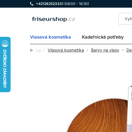
+421262523331
(08:00 - 16:30)
LOMAX
Vlasová kosmetika
Kadeřnické potřeby
Úvod
Vlasová kosmetika
Barvy na vlasy
De