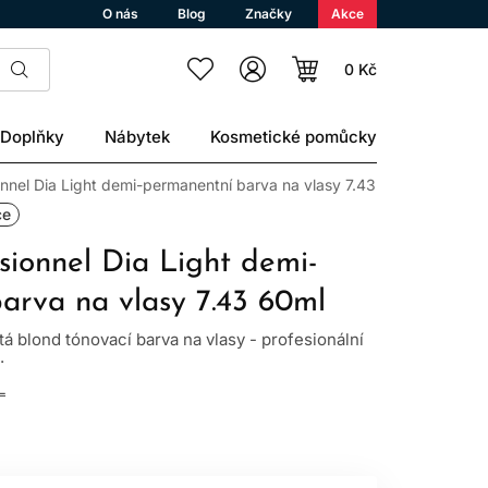
O nás
Blog
Značky
Akce
0 Kč
Doplňky
Nábytek
Kosmetické pomůcky
onnel Dia Light demi-permanentní barva na vlasy 7.43 60ml
ce
sionnel Dia Light demi-
arva na vlasy 7.43 60ml
tá blond tónovací barva na vlasy - profesionální
.
L