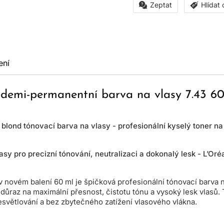
Zeptat
Hlídat
ení
t demi-permanentní barva na vlasy 7.43 6
 blond tónovací barva na vlasy - profesionální kyselý toner na
asy pro precizní tónování, neutralizaci a dokonalý lesk - L’Oré
v novém balení 60 ml je špičková profesionální tónovací barva n
důraz na maximální přesnost, čistotu tónu a vysoký lesk vlasů. 
světlování a bez zbytečného zatížení vlasového vlákna.