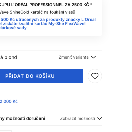
KUPU L'ORÉAL PROFESSIONNEL ZA 2500 KČ *
ave ShineGold kartáč na foukání vlasů
500 Kč utracených za produkty značky L'Oréal
l získáte kvalitní kartáč My-She FlexWave!
 dárkové sady
tá blond
PŘIDAT DO KOŠÍKU
2 000 Kč
ny možnosti doručení