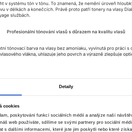
ght v systému tón v tónu. To znamená, že nemění úroveň hloubky
u v délkách a konečcích. Právě proto patří tonery na vlasy DiaL
yage službách.
Profesionální tónování vlasů s důrazem na kvalitu vlasů
ní tónovací barva na vlasy bez amoniaku, vyvinutá pro práci s 
vlasového vlákna, uhlazuje jeho povrch a výrazně zlepšuje optic
z pocitu zatížení.
Detaily
ových nebo teplých odlesků ve vlasech
barvením
á cookies
klam, poskytování funkcí sociálních médií a analýze naší návšt
ury
 náš web používáte, sdílíme se svými partnery pro sociální média
 s dalšími informacemi, které jste jim poskytli nebo které získa