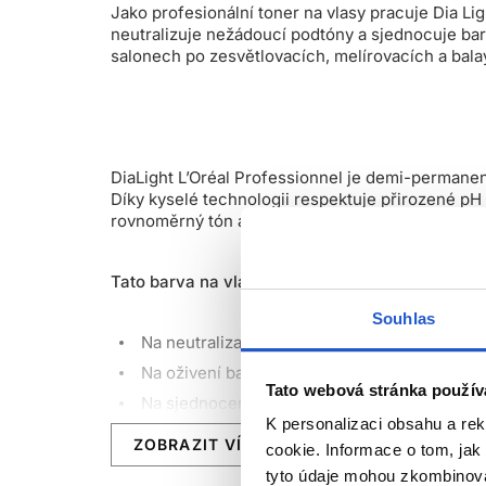
Jako profesionální toner na vlasy pracuje Dia Li
neutralizuje nežádoucí podtóny a sjednocuje barv
salonech po zesvětlovacích, melírovacích a bala
DiaLight L’Oréal Professionnel je demi-permanent
Díky kyselé technologii respektuje přirozené pH 
rovnoměrný tón a intenzivní profesionální lesk be
Tato barva na vlasy L’Oréal je ideální:
Souhlas
Na neutralizaci nežádoucích žlutých, oranž
Na oživení barvy vlasů mezi permanentním 
Tato webová stránka použív
Na sjednocení délek po zesvětlení vlasů
K personalizaci obsahu a re
Na korekci tónu bez narušení vlasové strukt
ZOBRAZIT VÍCE
cookie. Informace o tom, jak
tyto údaje mohou zkombinovat