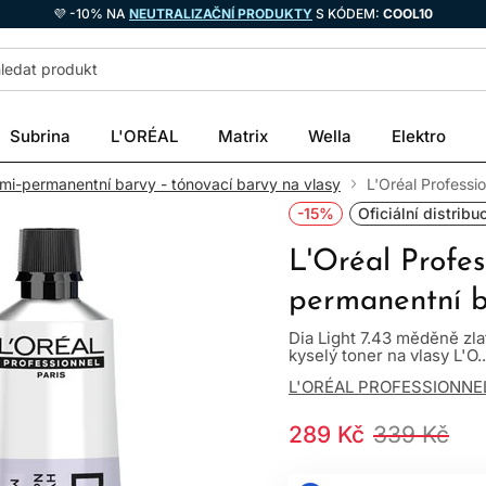
💜 -10% NA
NEUTRALIZAČNÍ PRODUKTY
S KÓDEM:
COOL10
Subrina
L'ORÉAL
Matrix
Wella
Elektro
mi-permanentní barvy - tónovací barvy na vlasy
L'Oréal Professi
-15%
Oficiální distribu
L'Oréal Profes
permanentní b
Dia Light 7.43 měděně zla
kyselý toner na vlasy L'O..
L'ORÉAL PROFESSIONNE
289 Kč
339 Kč