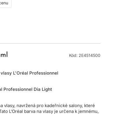
 cenu
0ml
Kód: 2E4514500
 vlasy L'Oréal Professionnel
al Professionnel Dia Light
a vlasy, navržená pro kadeřnické salony, které
Tato L’Oréal barva na vlasy je určena k jemnému,