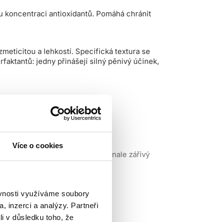
ou koncentraci antioxidantů. Pomáhá chránit
eticitou a lehkostí. Specifická textura se
aktantů: jedny přinášejí silný pěnivý účinek,
Více o cookies
 před poškozením. Zajistí dokonale zářivý
ěvnosti využíváme soubory
, inzerci a analýzy. Partneři
li v důsledku toho, že