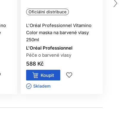
Oficiální distribuce
Oficiální 
ino
L'Oréal Professionnel Vitamino
L'Oréal P
é
Color maska ​​na barvené vlasy
Color kon
250ml
vlasy 200
L'Oréal Professionnel
L'Oréal P
Péče o barvené vlasy
Péče o ba
588 Kč
435 Kč
Koupit
Kou
Skladem ㅤ
Sklade