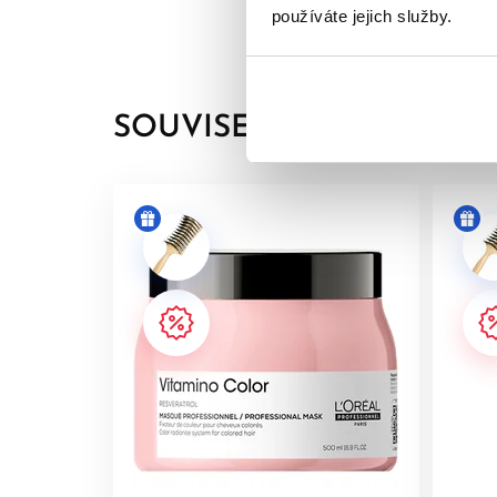
používáte jejich služby.
*Instrumentální test Vitamino Color: šampon + 
SOUVISEJÍCÍ PRODUKTY