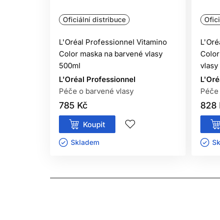
Oficiální distribuce
Ofici
L'Oréal Professionnel Vitamino
L'Oré
Color maska ​​na barvené vlasy
Color
500ml
vlasy
L'Oréal Professionnel
L'Oré
Péče o barvené vlasy
Péče 
785 Kč
828 
Koupit
Skladem ㅤ
Sk