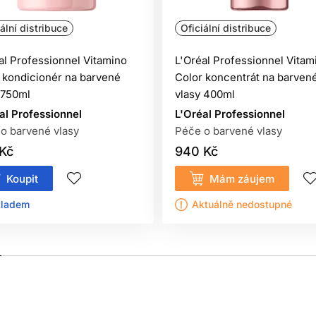
ální distribuce
Oficiální distribuce
al Professionnel Vitamino
L'Oréal Professionnel Vitam
 kondicionér na barvené
Color koncentrát na barven
 750ml
vlasy 400ml
al Professionnel
L'Oréal Professionnel
o barvené vlasy
Péče o barvené vlasy
Kč
940 Kč
Koupit
Mám záujem
ladem ㅤ
Aktuálně nedostupné