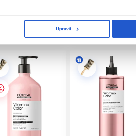
péče / maska
Upravit