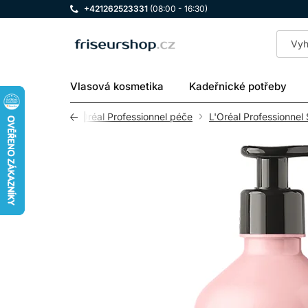
+421262523331
(08:00 - 16:30)
LOMAX
Vlasová kosmetika
Kadeřnické potřeby
d
L'ORÉAL
L'Oréal Professionnel péče
L'Oréal Professionnel 