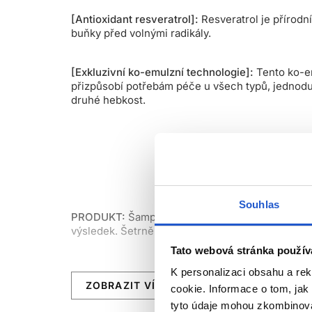
[Antioxidant resveratrol]:
Resveratrol je přírodn
buňky před volnými radikály.
[Exkluzivní ko-emulzní technologie]:
Tento ko-em
přizpůsobí potřebám péče u všech typů, jednoduše
druhé hebkost.
Souhlas
PRODUKT:
Šampon s obsahem resveratrolu chrání
výsledek. Šetrně zbavuje vlasy nečistot, jsou ok
Tato webová stránka použív
APLIKACE:
Aplikujte rovnoměrně na mokré vlasy
K personalizaci obsahu a re
ZOBRAZIT VÍCE
cookie. Informace o tom, jak
tyto údaje mohou zkombinovat
VELIKOSTI:
300 ml, 500 ml, 1500 ml