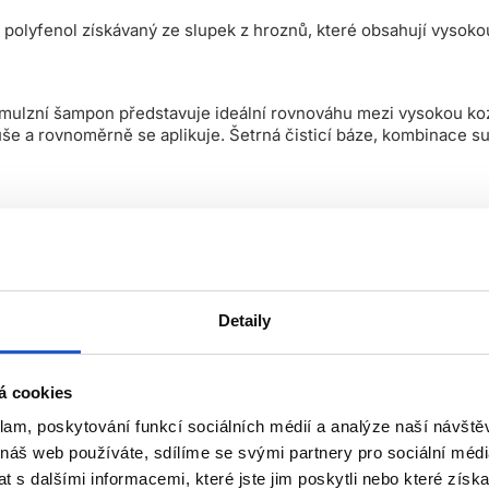
í polyfenol získávaný ze slupek z hroznů, které obsahují vysok
ulzní šampon představuje ideální rovnováhu mezi vysokou kozm
 a rovnoměrně se aplikuje. Šetrná čisticí báze, kombinace surf
VITAMINO COLOR ŠAMPON
Detaily
 barvu před vyblednutím až po dobu 8 týdnů * a vlasové vlákno
amžitě hebčí, lesklejší a chráněné od kořínků po konečky.
á cookies
. Napěňte. Důkladně opláchněte.
klam, poskytování funkcí sociálních médií a analýze naší návšt
 náš web používáte, sdílíme se svými partnery pro sociální média
 s dalšími informacemi, které jste jim poskytli nebo které získa