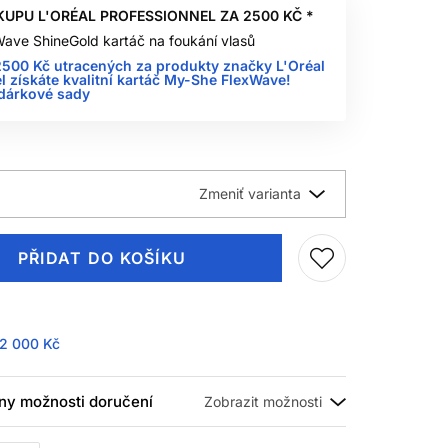
KUPU L'ORÉAL PROFESSIONNEL ZA 2500 KČ *
ave ShineGold kartáč na foukání vlasů
500 Kč utracených za produkty značky L'Oréal
l získáte kvalitní kartáč My-She FlexWave!
 dárkové sady
PŘIDAT DO KOŠÍKU
2 000 Kč
ny možnosti doručení