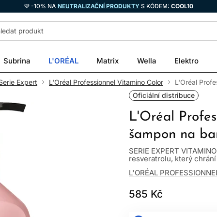
💜 -10% NA
NEUTRALIZAČNÍ PRODUKTY
S KÓDEM:
COOL10
Subrina
L'ORÉAL
Matrix
Wella
Elektro
Serie Expert
L'Oréal Professionnel Vitamino Color
L'Oréal Prof
Oficiální distribuce
L'Oréal Profes
šampon na ba
SERIE EXPERT VITAMINO 
resveratrolu, který chrání
L'ORÉAL PROFESSIONNE
585 Kč