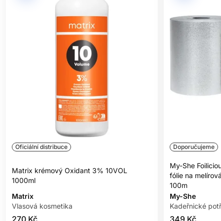
Nepoužívejte jiný než Matrix 3% krémový Oxidant
Aplikace:
Nebarvené vlasy:
Aplikujte směs ke kořínkům.
Ihned natáhněte do délek a konců.
Nechte působit 20 minut.
Osvěžení barvy:
Aplikujte směs ke kořínkům.
Oficiální distribuce
Doporučujeme
Nechte působit 10 min.
My-She Foilici
Matrix krémový Oxidant 3% 10VOL
Natáhněte do délek a konců na zbývajících 10 min.
fólie na melírov
1000ml
100m
Tónování:
Matrix
My-She
Vlasová kosmetika
Kadeřnické pot
Aplikujte směs ke kořínkům.
270 Kč
349 Kč