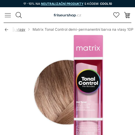
💜 -10% NA
NEUTRALIZAČNÍ PRODUKTY
S KÓDEM:
COOL10
LOMAX
barvy na vlasy
Matrix Tonal Control demi-permanentní barva na vlasy 10P