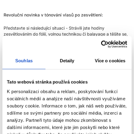
Revoluční novinka v tónování vlasů po zesvětlení:
Představte si následující situaci - Strávili jste hodiny
zesvětlováním do fólií, volnou technikou či balayage a těšíte se,
když budete aplikovat toner - pomyslnou třešničku na dortu! Ale
když barvu aplikujete, směs okamžitě oxiduje a zdá se být
mnohem tmavší. Zpanikaříte a toner opláchnete .... příliš brzy.
Výsledek je nedostatečné tónování a krátká výdrž barvy.
Souhlas
Detaily
Více o cookies
Co takhle hodit všechny tyto stresy za hlavu a začít používat
nové kyselé gelové tonery Tonal Control?
Tato webová stránka používá cookies
Pečujeme o vaši pohodu, proto jsme vytvořili nejpředvídatelnější
gelové tonery pro maximální kontrolu barvy po zesvětlení.
K personalizaci obsahu a reklam, poskytování funkcí
sociálních médií a analýze naší návštěvnosti využíváme
Průlomová inovace z laboratoří L'Oréal pro nejpředvídatelnější
soubory cookie. Informace o tom, jak náš web používáte,
výsledky:
sdílíme se svými partnery pro sociální média, inzerci a
analýzy. Partneři tyto údaje mohou zkombinovat s
Tři klíčové vlastnosti speciálně určené pro zesvětlené vlasy:
dalšími informacemi, které jste jim poskytli nebo které