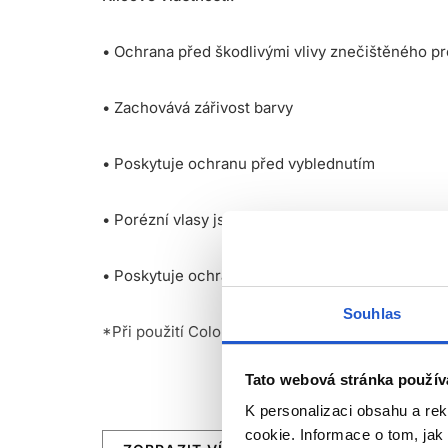
• Ochrana před škodlivými vlivy znečištěného pr
• Zachovává zářivost barvy
• Poskytuje ochranu před vyblednutím
• Porézní vlasy jsou posíleny a lesklé
• Poskytuje ochranu barvy až do 32 umytí *
Souhlas
*Při použití Color Obsessed šamponu + kondicio
Tato webová stránka použív
K personalizaci obsahu a re
cookie. Informace o tom, jak
Použití: