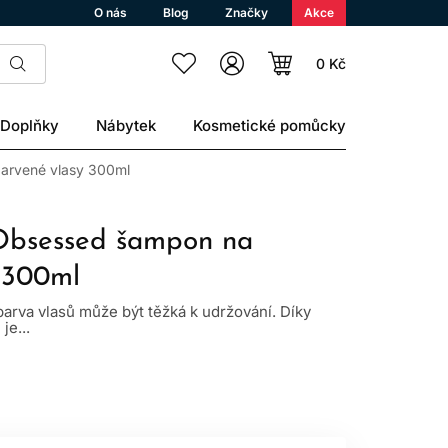
O nás
Blog
Značky
Akce
0 Kč
Doplňky
Nábytek
Kosmetické pomůcky
barvené vlasy 300ml
 Obsessed šampon na
 300ml
 barva vlasů může být těžká k udržování. Díky
e...