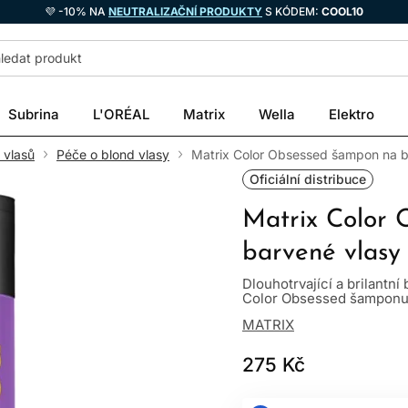
💜 -10% NA
NEUTRALIZAČNÍ PRODUKTY
S KÓDEM:
COOL10
Subrina
L'ORÉAL
Matrix
Wella
Elektro
 vlasů
Péče o blond vlasy
Matrix Color Obsessed šampon na 
Oficiální distribuce
Matrix Color
barvené vlasy
Dlouhotrvající a brilantní
Color Obsessed šamponu j
MATRIX
275 Kč