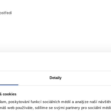
ostředí
Detaily
néru oproti šamponu bez vyživujícího složení
á cookies
klam, poskytování funkcí sociálních médií a analýze naší návšt
 náš web používáte, sdílíme se svými partnery pro sociální média