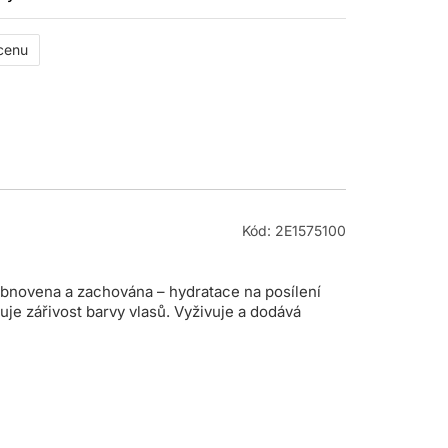
 cenu
Kód: 2E1575100
 obnovena a zachována – hydratace na posílení
je zářivost barvy vlasů. Vyživuje a dodává