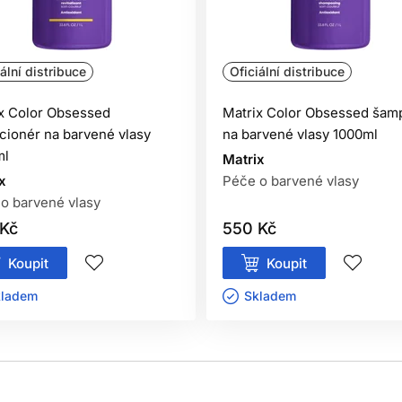
ální distribuce
Oficiální distribuce
x Color Obsessed
Matrix Color Obsessed šam
cionér na barvené vlasy
na barvené vlasy 1000ml
ml
Matrix
x
Péče o barvené vlasy
o barvené vlasy
Kč
550 Kč
Koupit
Koupit
ladem ㅤ
Skladem ㅤ