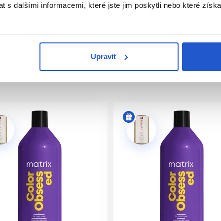
 s dalšími informacemi, které jste jim poskytli nebo které získa
e. Následně použijte Color Obsessed kondicionér. V případě kon
Upravit