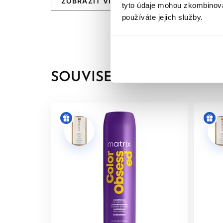
ZOBRAZIT VÍCE
tyto údaje mohou zkombinovat
používáte jejich služby.
Aplikujte na vlhké vlasy. Vytvořte pěnu a vymyjt
SOUVISEJÍCÍ PRODUKTY