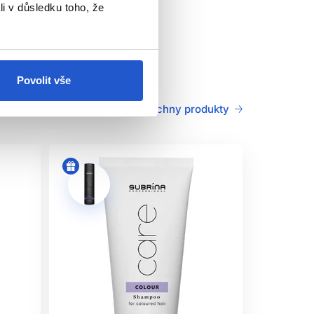
li v důsledku toho, že
taktu s očima je okamžitě vymyjte.
Povolit vše
Všechny produkty