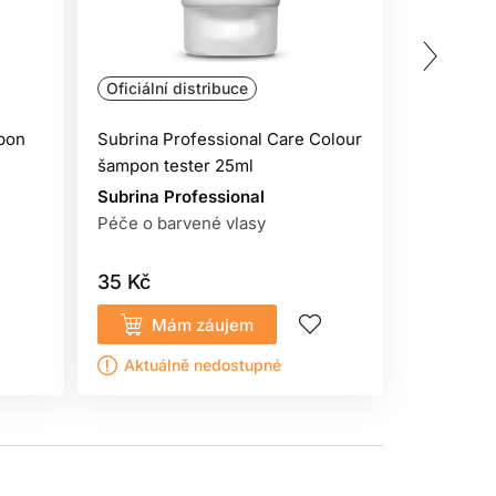
Oficiální 
Oficiální distribuce
Profesion
pon
Subrina Professional Care Colour
Subrina P
šampon tester 25ml
šampon 1
Subrina Professional
Subrina P
Péče o barvené vlasy
Péče o ba
35 Kč
340 Kč
Mám záujem
Kou
Aktuálně nedostupné
Sklade