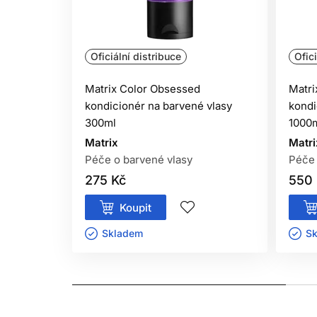
Oficiální distribuce
Ofici
Matrix Color Obsessed
Matri
kondicionér na barvené vlasy
kondi
300ml
1000
Matrix
Matri
Péče o barvené vlasy
Péče 
275 Kč
550 
Koupit
Skladem ㅤ
Sk