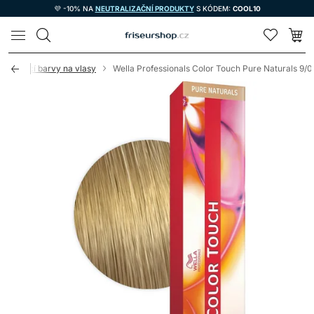
💜 -10% NA
NEUTRALIZAČNÍ PRODUKTY
S KÓDEM:
COOL10
LOMAX
tónovací barvy na vlasy
Wella Professionals Color Touch Pure Naturals 9/