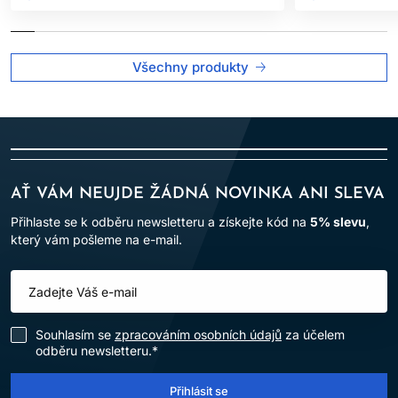
kadeřnických salonech
.
Po aplikaci vlasy důkladně opláchněte.
Všechny produkty
Dodržování uvedených pokynů pomáhá minimalizovat riziko
alergických reakcí a zajišťuje bezpečné používání výrobku.
AŤ VÁM NEUJDE ŽÁDNÁ NOVINKA ANI SLEVA
Přihlaste se k odběru newsletteru a získejte kód na
5% slevu
,
který vám pošleme na e-mail.
Souhlasím se
zpracováním osobních údajů
za účelem
odběru newsletteru.*
Přihlásit se