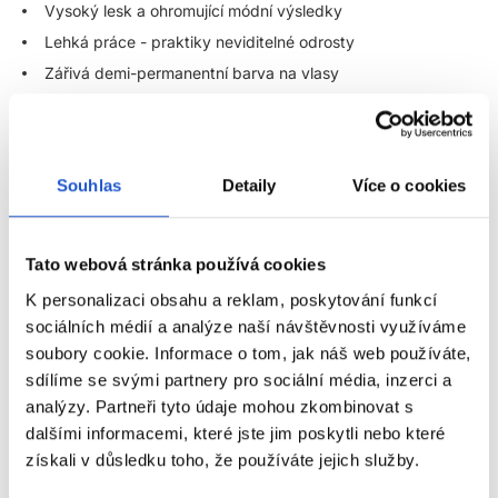
Vysoký lesk a ohromující módní výsledky
Lehká práce - praktiky neviditelné odrosty
Zářivá demi-permanentní barva na vlasy
Až do 70% krytí šedivých vlasů (u Color Touch Plus)
Vydrží až do 24 umytí šamponů
Srozumitelné a univerzální barevné portfolio - pro
Souhlas
Detaily
Více o cookies
nekonečné barevné možnosti
Barva bez závazků, flexibilní, bez amoniaku – ideální pro
klienty, kteří rádi často mění barvu vlasů
Tato webová stránka používá cookies
Ideální volba pro hravé, kreativní, výrazné barvy s hloubkou
K personalizaci obsahu a reklam, poskytování funkcí
Použití:
sociálních médií a analýze naší návštěvnosti využíváme
soubory cookie. Informace o tom, jak náš web používáte,
Poměr míchání 1 : 2 (1 část barva : 2 části Color Touch
sdílíme se svými partnery pro sociální média, inzerci a
emulze) - kromě Instamatic
analýzy. Partneři tyto údaje mohou zkombinovat s
Při Instamatic barvách použijte poměr míchání 1 : 1 (1 část
dalšími informacemi, které jste jim poskytli nebo které
barva : 1 části Color Touch emulze 1,9%)
ZOBRAZIT VÍCE
získali v důsledku toho, že používáte jejich služby.
---