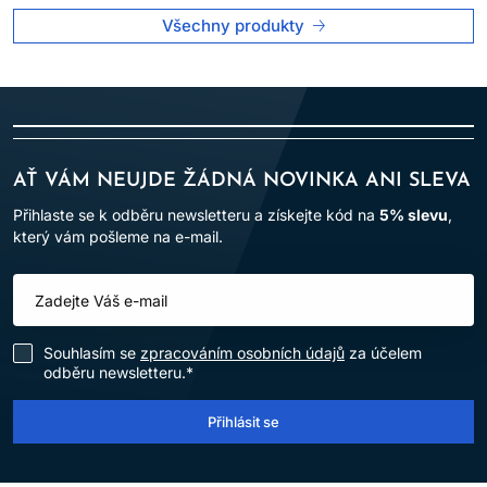
Zabraňte kontaktu s očima. Při zasažení očí je ihned
Všechny produkty
důkladně vypláchněte vodou.
Nepoužívejte na barvení řas a obočí.
Používejte vhodné ochranné rukavice.
Uchovávejte mimo dosah dětí.
Výrobek je určen
pouze pro profesionální použití v
kadeřnických salonech
.
AŤ VÁM NEUJDE ŽÁDNÁ NOVINKA ANI SLEVA
Po aplikaci vlasy důkladně opláchněte.
Přihlaste se k odběru newsletteru a získejte kód na
5% slevu
,
který vám pošleme na e-mail.
Dodržování uvedených pokynů pomáhá minimalizovat riziko
alergických reakcí a zajišťuje bezpečné používání výrobku.
Souhlasím se
zpracováním osobních údajů
za účelem
odběru newsletteru.*
Přihlásit se