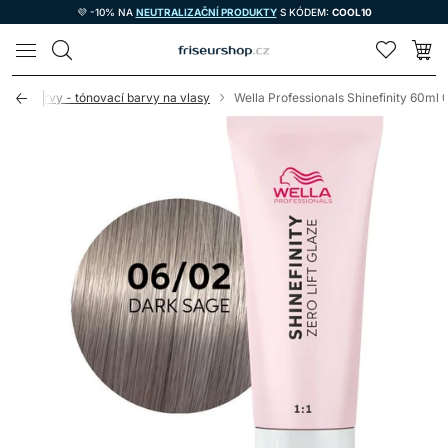
💜 -10% NA
NEUTRALIZAČNÍ PRODUKTY
S KÓDEM:
COOL10
LOMAX
tní barvy - tónovací barvy na vlasy
Wella Professionals Shinefinity 60ml 