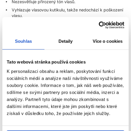
Nezesvětluje přirozený tón vlasů.
Vyhlazuje vlasovou kutikulu, takže nedochází k poškození
vlasu.
Neobsahuje amoniak, silikony, alkoholy ani složky
živočišného původu.
Postavená na Balanced Ph Technology pro regulaci pH.
Souhlas
Detaily
Více o cookies
Pohodlně a čistě se aplikuje a působí maximálně 20 minut.
Vhodná pro barvení, oživení barvy nebo na korekci a
vyrovnávání barvy bez rizika vrstvení pigmentů.
Tato webová stránka používá cookies
Ideální pro balayage a další pokročilé barvící techniky.
K personalizaci obsahu a reklam, poskytování funkcí
Je možné ji přimíchat do permanentní barvy pro
sociálních médií a analýze naší návštěvnosti využíváme
zintenzivnění výsledku.
soubory cookie. Informace o tom, jak náš web používáte,
Dostupná v přirozených, studených a teplých tónech i jako
sdílíme se svými partnery pro sociální média, inzerci a
barevný booster.
analýzy. Partneři tyto údaje mohou zkombinovat s
ZOBRAZIT VÍCE
dalšími informacemi, které jste jim poskytli nebo které
Balanced Ph Technology:
získali v důsledku toho, že používáte jejich služby.
Tato unikátní technologie reguluje hodnoty pH během celého
Parametry
Shinefinity servisu a zajišťuje tak nulové zesvětlení a poškození