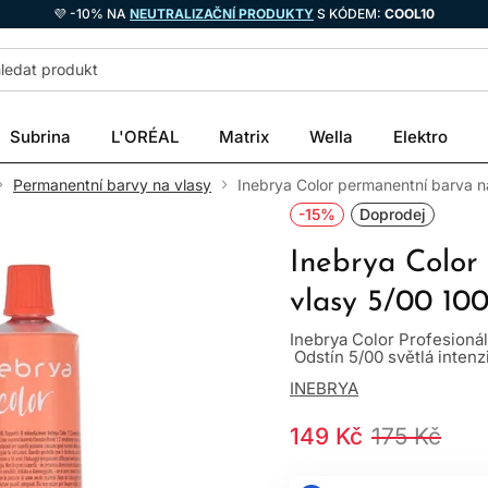
💜 -10% NA
NEUTRALIZAČNÍ PRODUKTY
S KÓDEM:
COOL10
Subrina
L'ORÉAL
Matrix
Wella
Elektro
Permanentní barvy na vlasy
Inebrya Color permanentní barva n
-15%
Doprodej
Inebrya Color
vlasy 5/00 10
Inebrya Color Profesioná
Odstín 5/00 světlá intenzi
INEBRYA
149 Kč
175 Kč