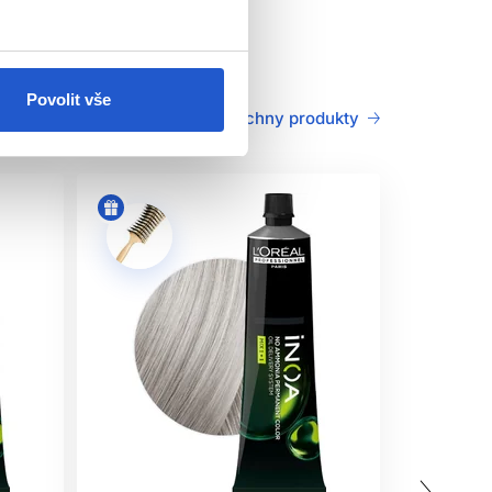
Povolit vše
Všechny produkty
j dodržujte. Tento výrobek není určen pro osoby
oužitím produktu
. Naneste malé množství barvy
8 hodin objeví podráždění, svědění, zarudnutí