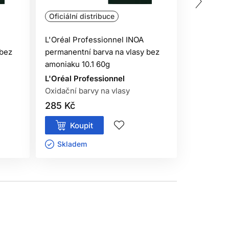
Oficiální distribuce
Oficiální 
L'Oréal Professionnel INOA
L'Oréal P
 bez
permanentní barva na vlasy bez
permanent
amoniaku 10.1 60g
amoniaku 
L'Oréal Professionnel
L'Oréal P
Oxidační barvy na vlasy
Oxidační 
285 Kč
285 Kč
Koupit
Kou
Skladem ㅤ
Sklade