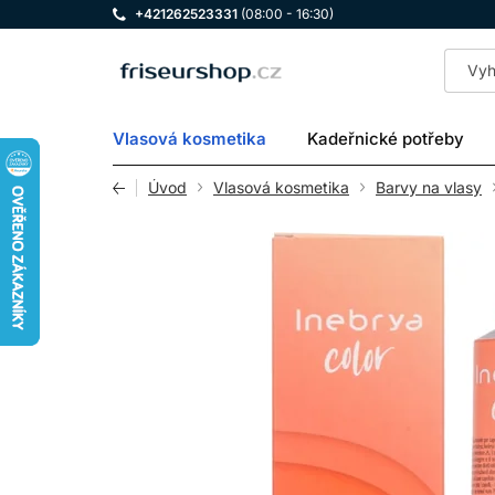
+421262523331
(08:00 - 16:30)
LOMAX
Vlasová kosmetika
Kadeřnické potřeby
Úvod
Vlasová kosmetika
Barvy na vlasy