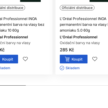
ální distribuce
Oficiální distribuce
al Professionnel INOA
L'Oréal Professionnel INOA
nentní barva na vlasy bez
permanentní barva na vlasy
oškozenou pokožku hlavy,
aku 10 60g
amoniaku 5.0 60g
i na barvení vlasů,
al Professionnel
L'Oréal Professionnel
etování černou hennou.
ční barvy na vlasy
Oxidační barvy na vlasy
Kč
285 Kč
Koupit
Koupit
 je ihned důkladně vypláchněte vodou.
ladem ㅤ
Skladem ㅤ
oužití v kadeřnických salonech
.