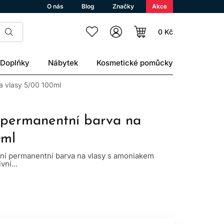
O nás
Blog
Značky
Akce
0 Kč
Doplňky
Nábytek
Kosmetické pomůcky
a vlasy 5/00 100ml
 permanentní barva na
0ml
lní permanentní barva na vlasy s amoniakem
vní...