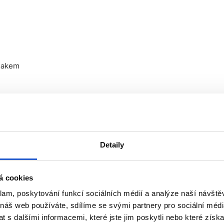
niakem
Detaily
ožkách hlavy
á cookies
klam, poskytování funkcí sociálních médií a analýze naší návšt
 vyvíječem. Poměr míchání:
 náš web používáte, sdílíme se svými partnery pro sociální média
 s dalšími informacemi, které jste jim poskytli nebo které získa