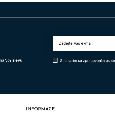
at riziko alergických reakcí a zajišťuje bezpečné používání 
 na
5% slevu
,
Souhlasím se
zpracováním osobn
INFORMACE