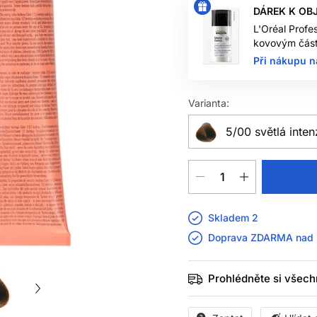
DÁREK K OB
L'Oréal Profe
kovovým část
Při nákupu n
Varianta:
5/00 světlá inten
Skladem 2
Doprava ZDARMA nad
Prohlédněte si všech