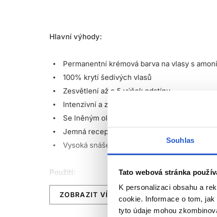
Hlavní výhody:
Permanentní krémová barva na vlasy s amo
100% krytí šedivých vlasů
Zesvětlení až o 5 výšek odstínu
Intenzivní a zářivé barvy
Se lněným olejem a Aloe Vera
Jemná receptura s vyváženou zásaditostí
Souhlas
Vysoká snášenlivost i na nejcitlivějších pok
Použití:
Tato webová stránka použív
K personalizaci obsahu a re
ZOBRAZIT VÍCE
Aplikujte barvu na neumyté suché vlasy spolu s
cookie. Informace o tom, jak
tyto údaje mohou zkombinovat