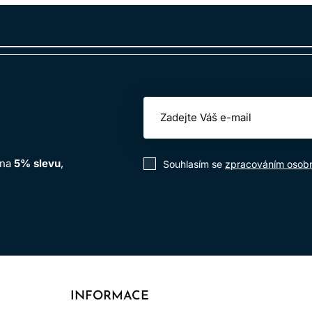
at riziko alergických reakcí a zajišťuje bezpečné používání 
 na
5% slevu
,
Souhlasím se
zpracováním osobn
INFORMACE