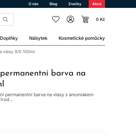
O nás
Blog
Značky
Akce
0 Kč
Doplňky
Nábytek
Kosmetické pomůcky
a vlasy 9/0 100ml
 permanentní barva na
ml
lní permanentní barva na vlasy s amoniakem
írod...