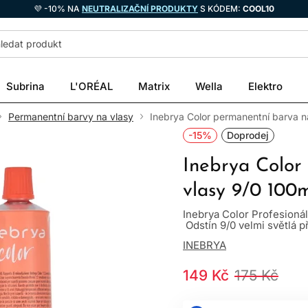
💜 -10% NA
NEUTRALIZAČNÍ PRODUKTY
S KÓDEM:
COOL10
Subrina
L'ORÉAL
Matrix
Wella
Elektro
Permanentní barvy na vlasy
Inebrya Color permanentní barva n
-15%
Doprodej
Inebrya Color
vlasy 9/0 100
Inebrya Color Profesioná
Odstín 9/0 velmi světlá př
INEBRYA
149 Kč
175 Kč