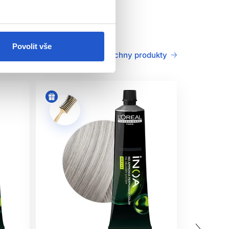
Povolit vše
Všechny produkty
j dodržujte. Tento výrobek není určen pro osoby
oužitím produktu
. Naneste malé množství barvy
8 hodin objeví podráždění, svědění, zarudnutí