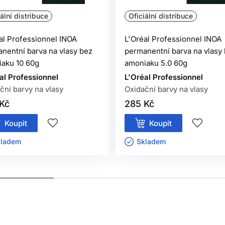
ální distribuce
Oficiální distribuce
al Professionnel INOA
L'Oréal Professionnel INOA
nentní barva na vlasy bez
permanentní barva na vlasy
oškozenou pokožku hlavy,
aku 10 60g
amoniaku 5.0 60g
i na barvení vlasů,
al Professionnel
L'Oréal Professionnel
etování černou hennou.
ční barvy na vlasy
Oxidační barvy na vlasy
Kč
285 Kč
Koupit
Koupit
 je ihned důkladně vypláchněte vodou.
ladem ㅤ
Skladem ㅤ
oužití v kadeřnických salonech
.