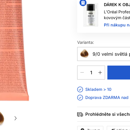
DÁREK K OB
L'Oréal Profe
kovovým část
Při nákupu n
Varianta:
9/0 velmi světlá 
Skladem > 10
Doprava ZDARMA nad
Prohlédněte si všech