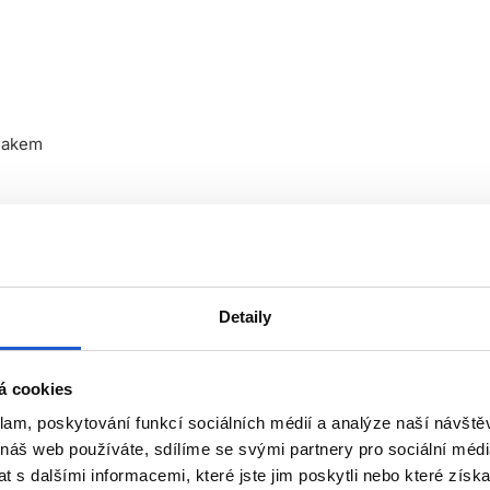
niakem
Detaily
ožkách hlavy
á cookies
klam, poskytování funkcí sociálních médií a analýze naší návšt
 vyvíječem. Poměr míchání:
 náš web používáte, sdílíme se svými partnery pro sociální média
 s dalšími informacemi, které jste jim poskytli nebo které získa