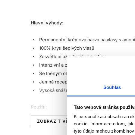
Hlavní výhody:
Permanentní krémová barva na vlasy s amo
100% krytí šedivých vlasů
Zesvětlení až o 5 výšek odstínu
Intenzivní a zářivé barvy
Se lněným olejem a Aloe Vera
Jemná receptura s vyváženou zásaditostí
Souhlas
Vysoká snášenlivost i na nejcitlivějších pok
Použití:
Tato webová stránka použív
K personalizaci obsahu a re
ZOBRAZIT VÍCE
Aplikujte barvu na neumyté suché vlasy spolu s
cookie. Informace o tom, jak
tyto údaje mohou zkombinovat