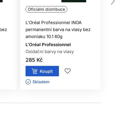
Oficiální distribuce
Oficiální 
L'Oréal Professionnel INOA
L'Oréal P
 bez
permanentní barva na vlasy bez
permanent
amoniaku 10.1 60g
amoniaku 
L'Oréal Professionnel
L'Oréal P
Oxidační barvy na vlasy
Oxidační 
285 Kč
285 Kč
Koupit
Kou
Skladem ㅤ
Sklade