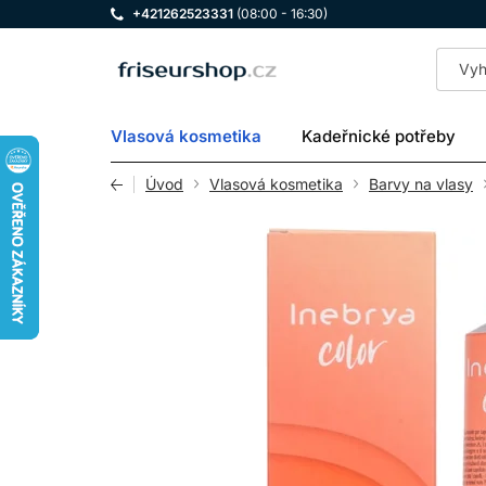
+421262523331
(08:00 - 16:30)
LOMAX
Vlasová kosmetika
Kadeřnické potřeby
Úvod
Vlasová kosmetika
Barvy na vlasy